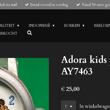
al via mail
Betaal vooraf in overleg
Vanaf 50 euro gr
UALITEIT
INDONESIË
BOEKEN
BEELDE
 VERKOCHT
Adora kids
AY7463
€ 25,00
In winkelwage