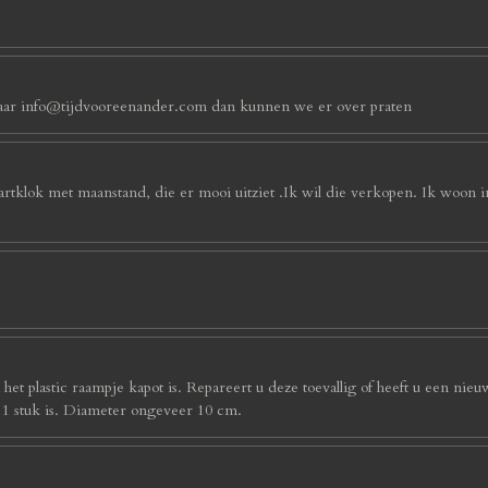
an naar info@tijdvooreenander.com dan kunnen we er over praten
artklok met maanstand, die er mooi uitziet .Ik wil die verkopen. Ik woon 
et plastic raampje kapot is. Repareert u deze toevallig of heeft u een nieu
s 1 stuk is. Diameter ongeveer 10 cm.