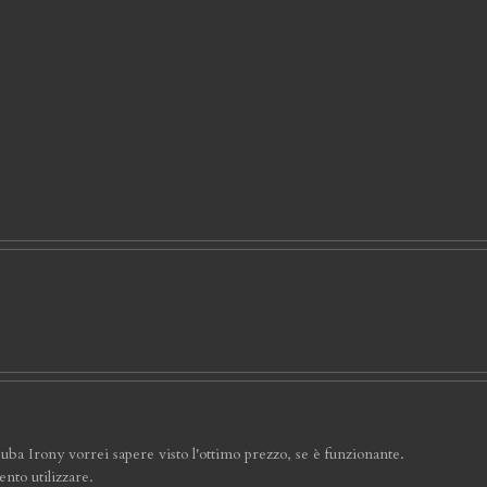
cuba Irony vorrei sapere visto l'ottimo prezzo, se è funzionante.
nto utilizzare.