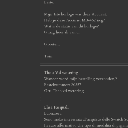
Beste,
Mijn 1ste horloge was deze Accurist.
Heb je deze Accurist MB-462 nog?
Wat is de status van dit horloge?
Graag hoor ik van u.
Groeten,
Tom
Theo V.d wetering
Waneer word mijn bestelling verzonden,?
Bestelnummer: 20357
Grt: Theo vd wetering
Elisa Pasquali
Buonasera.
Sono molto interessata all'acquisto dello Swatch S
In caso affermativo che tipo di modalità di pagame