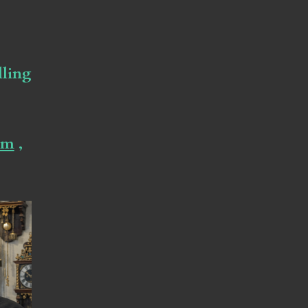
lling
om
,