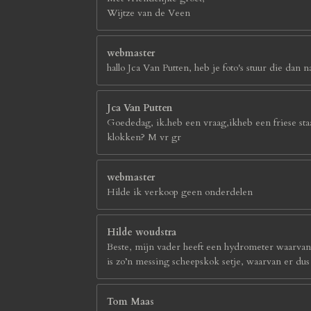
Wijtze van de Veen
webmaster
hallo Jca Van Putten, heb je foto's stuur die d
Jca Van Putten
Goededag, ik.heb een vraag,ikheb een friese sta
klokken? M vr gr
webmaster
Hilde ik verkoop geen onderdelen
Hilde woudstra
Beste, mijn vader heeft een hydrometer waarvan h
is zo’n messing scheepskok setje, waarvan er du
Tom Maas