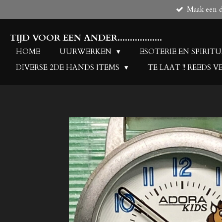
Maak een de
Ga
direct
naar
TIJD VOOR EEN ANDER..................
de
HOME
UURWERKEN
ESOTERIE EN SPIRIT
hoofdinhoud
DIVERSE 2DE HANDS ITEMS
TE LAAT !! REEDS