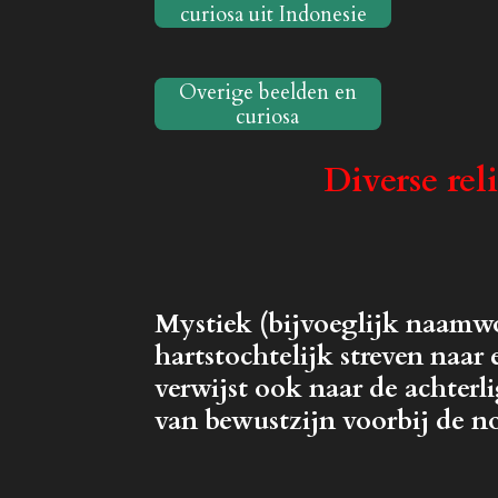
curiosa uit Indonesie
Overige beelden en
curiosa
Diverse rel
Mystiek (bijvoeglijk naamwo
hartstochtelijk streven naar
verwijst ook naar de achterl
van bewustzijn voorbij de n