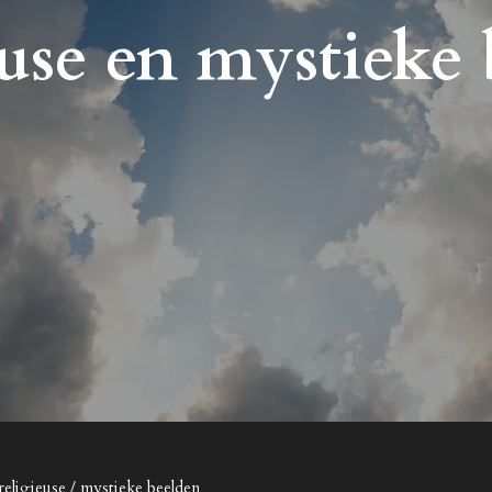
use en mystieke
religieuse / mystieke beelden