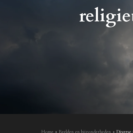
religie
Home
»
Beelden en bijzonderheden
»
Diverse 