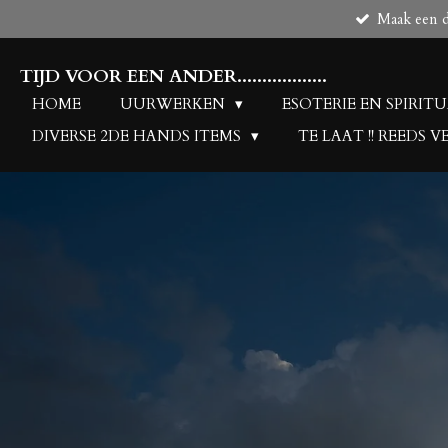
Maak een de
Ga
direct
naar
TIJD VOOR EEN ANDER..................
de
HOME
UURWERKEN
ESOTERIE EN SPIRIT
hoofdinhoud
DIVERSE 2DE HANDS ITEMS
TE LAAT !! REEDS