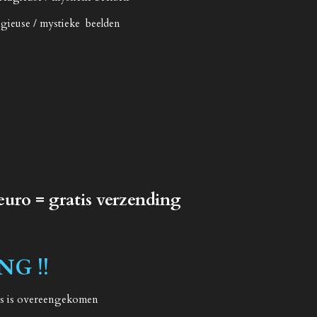
ligieuse / mystieke beelden
 euro = gratis verzending
G !!
ers is overeengekomen