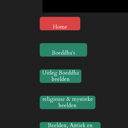
Home
Boeddha's
Uitleg Boeddha
beelden
religieuse & mystieke
beelden
Beelden, Antiek en