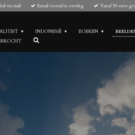
al via mail
Betaal vooraf in overleg
Vanaf 50 euro gr
UALITEIT
INDONESIË
BOEKEN
BEELDE
 VERKOCHT