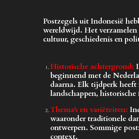
Postzegels uit Indonesië heb
wereldwijd. Het verzamelen v
cultuur, geschiedenis en pol
Historische achtergrond
:
I
beginnend met de Nederlan
daarna. Elk tijdperk heef
landschappen, historische f
Thema's en variëteiten
:
Ind
waaronder traditionele da
ontwerpen. Sommige postz
context.