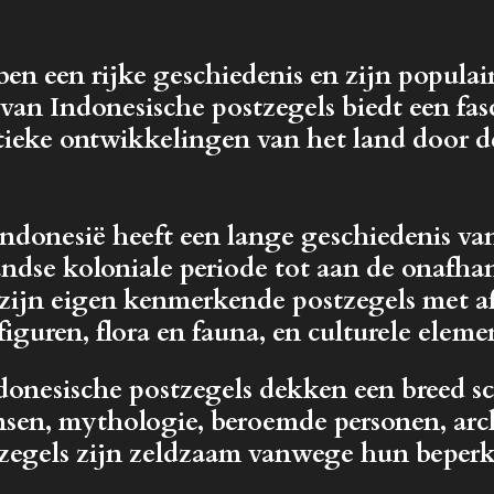
ben een rijke geschiedenis en zijn populai
an Indonesische postzegels biedt een fasc
itieke ontwikkelingen van het land door d
ndonesië heeft een lange geschiedenis va
dse koloniale periode tot aan de onafhan
t zijn eigen kenmerkende postzegels met a
iguren, flora en fauna, en culturele eleme
onesische postzegels dekken een breed sca
nsen, mythologie, beroemde personen, arc
egels zijn zeldzaam vanwege hun beperkt