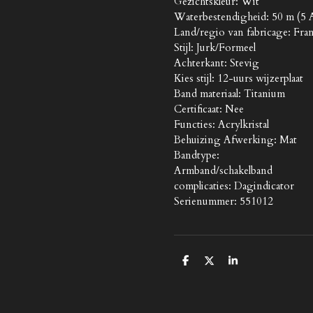
Gezichtskleur: Wit
Waterbestendigheid: 50 m (5
Land/regio van fabricage: Fran
Stijl: Jurk/Formeel
Achterkant: Stevig
Kies stijl: 12-uurs wijzerplaat
Band materiaal: Titanium
Certificaat: Nee
Functies: Acrylkristal
Behuizing Afwerking: Mat
Bandtype:
Armband/schakelband
complicaties: Dagindicator
Serienummer: 551012
D
D
S
e
e
h
l
e
a
e
l
r
n
e