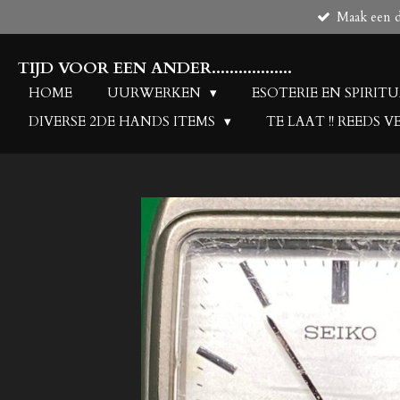
Maak een de
Ga
direct
naar
TIJD VOOR EEN ANDER..................
de
HOME
UURWERKEN
ESOTERIE EN SPIRIT
hoofdinhoud
DIVERSE 2DE HANDS ITEMS
TE LAAT !! REEDS