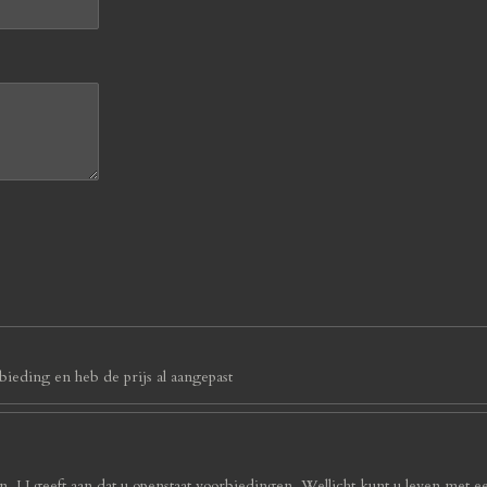
ieding en heb de prijs al aangepast
. U geeft aan dat u openstaat voorbiedingen. Wellicht kunt u leven met e