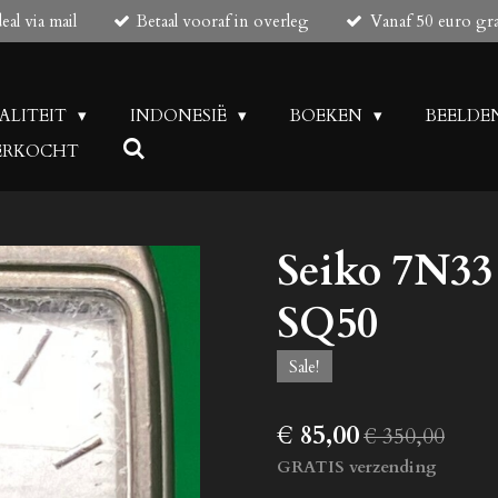
al via mail
Betaal vooraf in overleg
Vanaf 50 euro gr
UALITEIT
INDONESIË
BOEKEN
BEELDE
 VERKOCHT
Seiko 7N33
SQ50
Sale!
€ 85,00
€ 350,00
GRATIS verzending