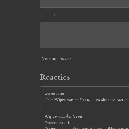
Bericht *
Verstuur reactie
Reacties
webmaster
Hallo Wijtze van de Veen, ik ga akkoord met je b
Wijtze van der Veen
Goedenavond,
Op uw website biedt een Haurex duikhorloge aan