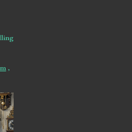
lling
om
,