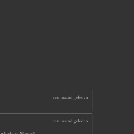
een maand geleden
een maand geleden
en bod van 50 euro?