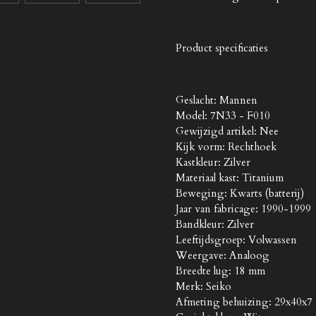
Product specificaties
Geslacht: Mannen
Model: 7N33 - F010
Gewijzigd artikel: Nee
Kijk vorm: Rechthoek
Kastkleur: Zilver
Materiaal kast: Titanium
Beweging: Kwarts (batterij)
Jaar van fabricage: 1990-1999
Bandkleur: Zilver
Leeftijdsgroep: Volwassen
Weergave: Analoog
Breedte lug: 18 mm
Merk: Seiko
Afmeting behuizing: 29x40x7