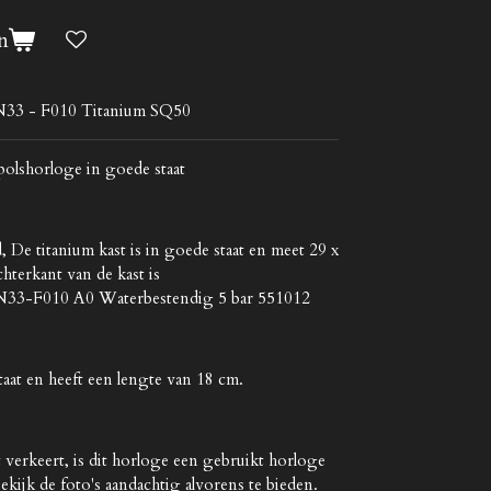
n
N33 - F010 Titanium SQ50
polshorloge in goede staat
d,
De titanium kast is in goede staat en meet 29 x
hterkant van de kast is
N33-F010 A0
Waterbestendig 5 bar
551012
taat en heeft een lengte van 18 cm.
 verkeert, is dit horloge een gebruikt horloge
ekijk de foto's aandachtig alvorens te bieden.