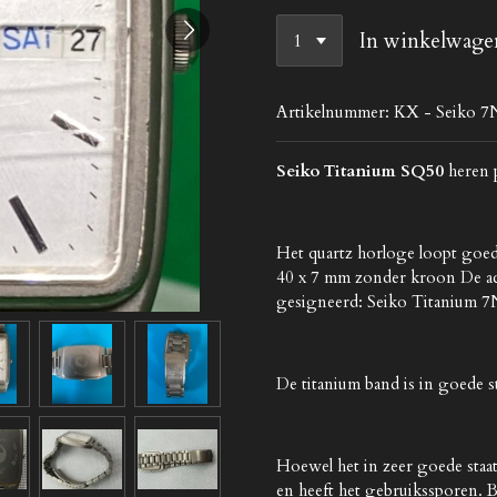
In winkelwage
Artikelnummer:
KX - Seiko 7
Seiko Titanium SQ50
heren 
Het quartz horloge loopt goe
40 x 7 mm zonder kroon
De ac
gesigneerd:
Seiko
Titanium
7
De titanium band is in goede s
Hoewel het in zeer goede staat
en heeft het gebruikssporen.
B