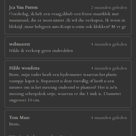
Jca Van Putten
2 maanden geleden
Goededag, ik.heb een vraag,ikheb een friese staartklok met
maanstand, die er mooi uitziet .Ik wil die verkopen. Ik woon in
blokzijl ,maar hebgeen auto.Koopt u soms ook klokken? M vr gr
webmaster
4 maanden geleden
Hilde ik verkoop geen onderdelen
Hilde woudstra
4 maanden geleden
Beste, mijn vader heeft een hydrometer waarvan het plastic
raampje kapot is. Repareert u deze toevallig of heeft u een
nieuwe om in het messing onderstel te plaatsen? Het is zo’n
messing scheepskok setje, waarvan er dus 1 stuk is. Diameter
ongeveer 10 cm.
Tom Maas
4 maanden geleden
Beste,