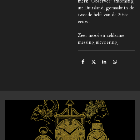
merk "Observer" afkomstig
uit Duitsland, gemaakt in de
tweede helft van de 20ste
eeuw.
Zeer mooi en zeldzame
messing uitvoering
D
D
S
D
e
e
h
e
l
e
a
l
e
l
r
e
n
e
n