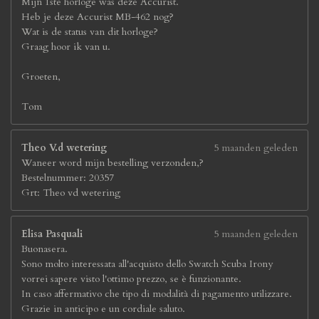
Mijn 1ste horloge was deze Accurist.
Heb je deze Accurist MB-462 nog?
Wat is de status van dit horloge?
Graag hoor ik van u.
Groeten,
Tom
Theo V.d wetering
5 maanden geleden
Waneer word mijn bestelling verzonden,?
Bestelnummer: 20357
Grt: Theo vd wetering
Elisa Pasquali
5 maanden geleden
Buonasera.
Sono molto interessata all'acquisto dello Swatch Scuba Irony
vorrei sapere visto l'ottimo prezzo, se è funzionante.
In caso affermativo che tipo di modalità di pagamento utilizzare.
Grazie in anticipo e un cordiale saluto.