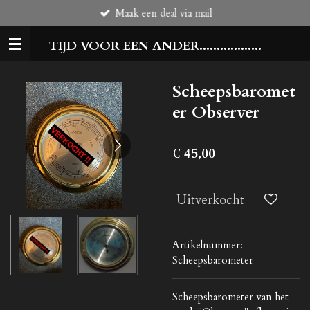
Maak een deal via mail
Ga
direct
TIJD VOOR EEN ANDER..................
naar
de
hoofdinhoud
Scheepsbaromet
er Observer
€ 45,00
Uitverkocht
Artikelnummer:
Scheepsbarometer
Scheepsbarometer van het