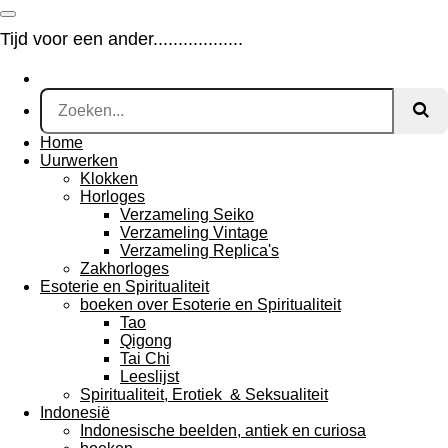
Ga
direct
Tijd voor een ander..................
naar
de
hoofdinhoud
Home
Uurwerken
Klokken
Horloges
Verzameling Seiko
Verzameling Vintage
Verzameling Replica's
Zakhorloges
Esoterie en Spiritualiteit
boeken over Esoterie en Spiritualiteit
Tao
Qigong
Tai Chi
Leeslijst
Spiritualiteit, Erotiek & Seksualiteit
Indonesië
Indonesische beelden, antiek en curiosa