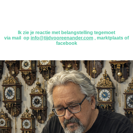
Ik zie je reactie met belangstelling tegemoet
via mail op
info@tijdvooreenander.com
, marktplaats of
facebook