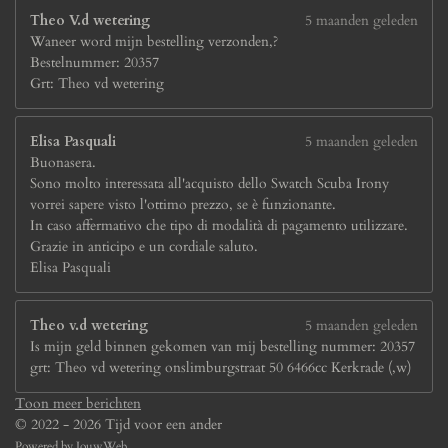
Theo V.d wetering
5 maanden geleden
Waneer word mijn bestelling verzonden,?
Bestelnummer: 20357
Grt: Theo vd wetering
Elisa Pasquali
5 maanden geleden
Buonasera.
Sono molto interessata all'acquisto dello Swatch Scuba Irony
vorrei sapere visto l'ottimo prezzo, se è funzionante.
In caso affermativo che tipo di modalità di pagamento utilizzare.
Grazie in anticipo e un cordiale saluto.
Elisa Pasquali
Theo v.d wetering
5 maanden geleden
Is mijn geld binnen gekomen van mij bestelling nummer: 20357
grt: Theo vd wetering onslimburgstraat 50 6466cc Kerkrade (,w)
Toon meer berichten
© 2022 - 2026 Tijd voor een ander
Powered by
JouwWeb