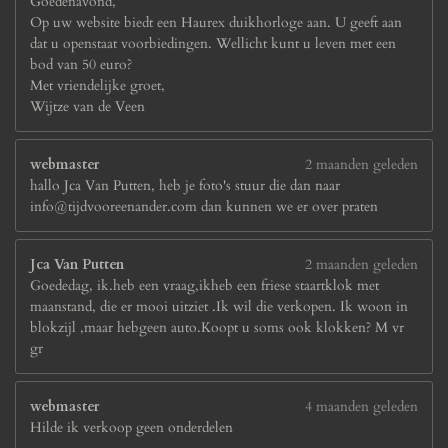
Goedenavond,
Op uw website biedt een Haurex duikhorloge aan. U geeft aan
dat u openstaat voorbiedingen. Wellicht kunt u leven met een
bod van 50 euro?
Met vriendelijke groet,
Wijtze van de Veen
webmaster
2 maanden geleden
hallo Jca Van Putten, heb je foto's stuur die dan naar
info@tijdvooreenander.com dan kunnen we er over praten
Jca Van Putten
2 maanden geleden
Goededag, ik.heb een vraag,ikheb een friese staartklok met
maanstand, die er mooi uitziet .Ik wil die verkopen. Ik woon in
blokzijl ,maar hebgeen auto.Koopt u soms ook klokken? M vr
gr
webmaster
4 maanden geleden
Hilde ik verkoop geen onderdelen