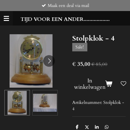
Maak een deal via mail
Ga
direct
TIJD VOOR EEN ANDER..................
naar
de
hoofdinhoud
Stolpklok - 4
Sale!
€ 35,00
€ 85,00
In
winkelwagen
Artikelnummer:
Stolpklok -
4
D
D
S
D