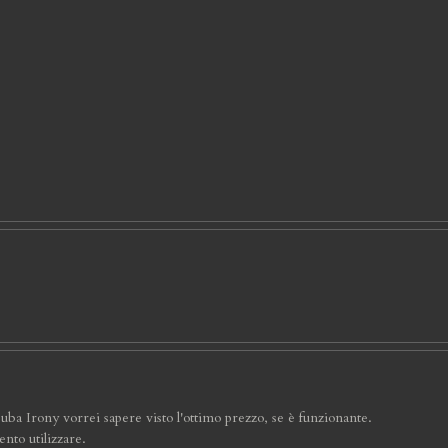
cuba Irony vorrei sapere visto l'ottimo prezzo, se è funzionante.
nto utilizzare.