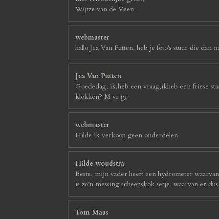
Wijtze van de Veen
webmaster
hallo Jca Van Putten, heb je foto's stuur die d
Jca Van Putten
Goededag, ik.heb een vraag,ikheb een friese sta
klokken? M vr gr
webmaster
Hilde ik verkoop geen onderdelen
Hilde woudstra
Beste, mijn vader heeft een hydrometer waarvan h
is zo’n messing scheepskok setje, waarvan er du
Tom Maas