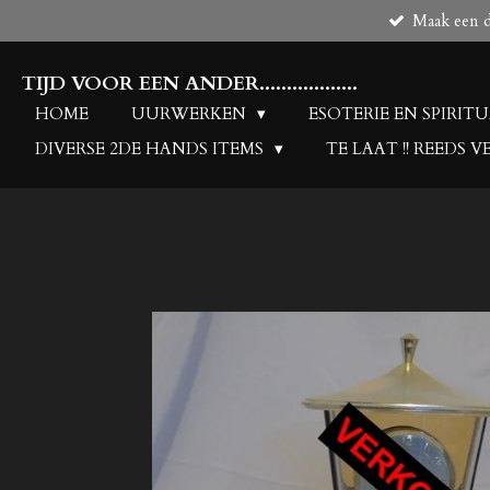
Maak een de
Ga
direct
naar
TIJD VOOR EEN ANDER..................
de
HOME
UURWERKEN
ESOTERIE EN SPIRIT
hoofdinhoud
DIVERSE 2DE HANDS ITEMS
TE LAAT !! REEDS