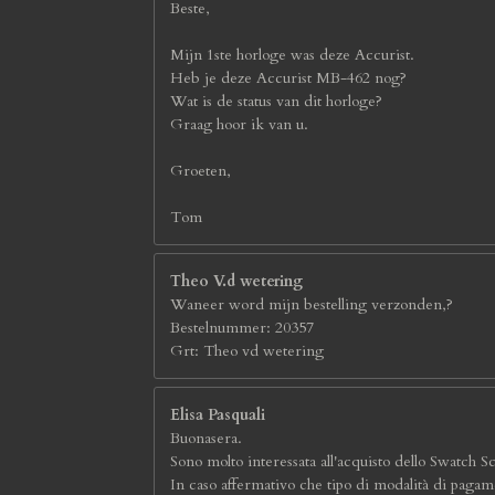
Beste,
Mijn 1ste horloge was deze Accurist.
Heb je deze Accurist MB-462 nog?
Wat is de status van dit horloge?
Graag hoor ik van u.
Groeten,
Tom
Theo V.d wetering
Waneer word mijn bestelling verzonden,?
Bestelnummer: 20357
Grt: Theo vd wetering
Elisa Pasquali
Buonasera.
Sono molto interessata all'acquisto dello Swatch S
In caso affermativo che tipo di modalità di pagame