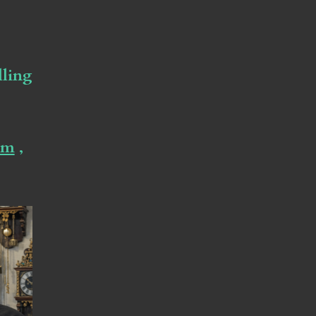
lling
om
,