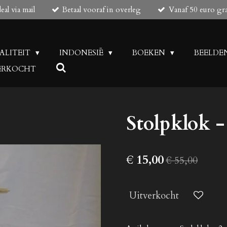
al via mail
Betaal vooraf in overleg
Vanaf 50 euro gr
UALITEIT
INDONESIË
BOEKEN
BEELDE
 VERKOCHT
Stolpklok -
€ 15,00
€ 55,00
Uitverkocht