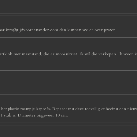
an naar info@tijdvooreenander.com dan kunnen we er over praten
artklok met maanstand, die er mooi uitziet .Ik wil die verkopen. Ik woon 
et plastic raampje kapot is. Repareert u deze toevallig of heeft u een nieu
s 1 stuk is. Diameter ongeveer 10 cm.