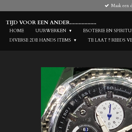
Maak een de
Ga
direct
naar
TIJD VOOR EEN ANDER..................
de
HOME
UURWERKEN
ESOTERIE EN SPIRIT
hoofdinhoud
DIVERSE 2DE HANDS ITEMS
TE LAAT !! REEDS