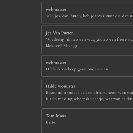
webmaster
hallo Jca Van Putten, heb je foto's stuur die d
Jca Van Putten
Goededag, ik.heb een vraag,ikheb een friese sta
klokken? M vr gr
webmaster
Hilde ik verkoop geen onderdelen
Hilde woudstra
Beste, mijn vader heeft een hydrometer waarvan h
is zo’n messing scheepskok setje, waarvan er du
Tom Maas
Beste,