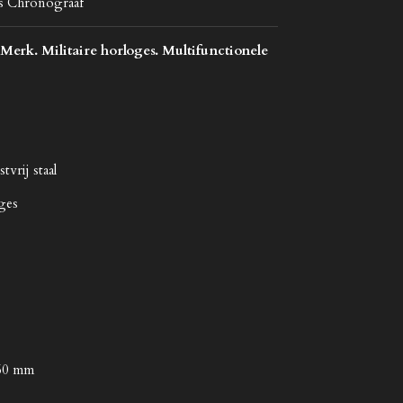
s Chronograaf
Merk. Militaire horloges. Multifunctionele
tvrij staal
oges
260 mm