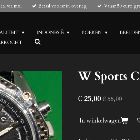
al via mail
Betaal vooraf in overleg
Vanaf 50 euro gr
UALITEIT
INDONESIË
BOEKEN
BEELDE
 VERKOCHT
W Sports C
€ 25,00
€ 55,00
In winkelwagen