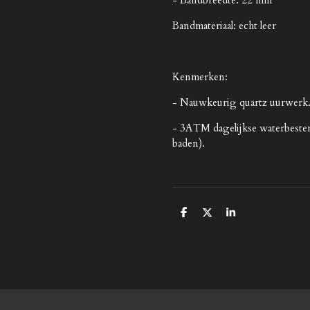
Bandmateriaal: echt leer
Kenmerken:
- Nauwkeurig quartz uurwerk
- 3ATM dagelijkse waterbeste
baden).
D
D
S
e
e
h
l
e
a
e
l
r
n
e