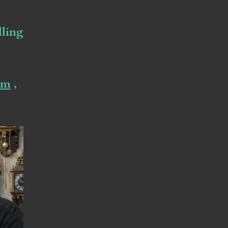
lling
om
,