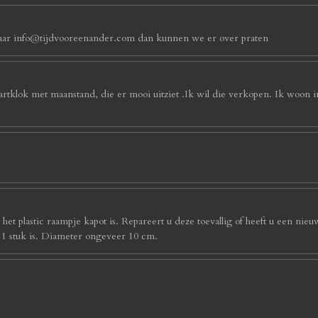
an naar info@tijdvooreenander.com dan kunnen we er over praten
artklok met maanstand, die er mooi uitziet .Ik wil die verkopen. Ik woon 
et plastic raampje kapot is. Repareert u deze toevallig of heeft u een nieu
s 1 stuk is. Diameter ongeveer 10 cm.