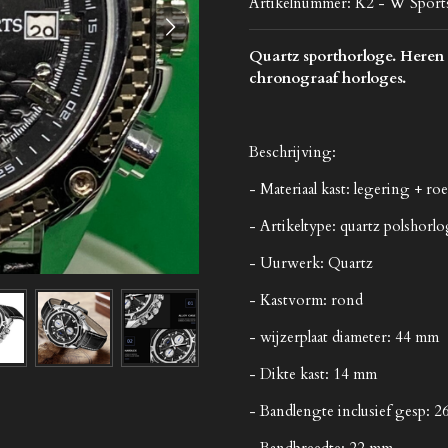
Artikelnummer:
K2 - W Sport
Quartz sporthorloge. Heren 
chronograaf horloges.
Beschrijving:
- Materiaal kast: legering + roes
- Artikeltype: quartz polshorl
- Uurwerk: Quartz
- Kastvorm: rond
- wijzerplaat diameter: 44 mm
- Dikte kast: 14 mm
- Bandlengte inclusief gesp: 
- Bandbreedte: 22 mm