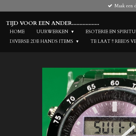
Maak een de
Ga
direct
naar
TIJD VOOR EEN ANDER..................
de
HOME
UURWERKEN
ESOTERIE EN SPIRIT
hoofdinhoud
DIVERSE 2DE HANDS ITEMS
TE LAAT !! REEDS