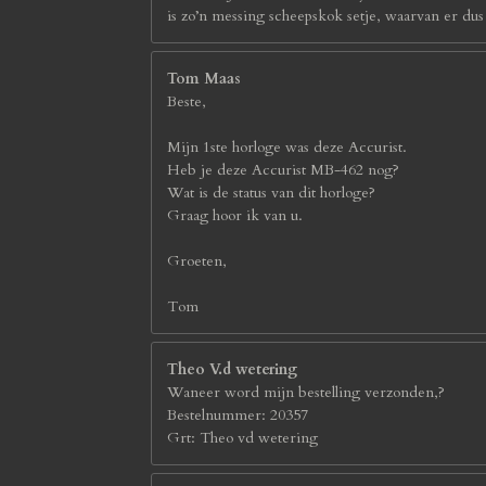
is zo’n messing scheepskok setje, waarvan er du
Tom Maas
Beste,
Mijn 1ste horloge was deze Accurist.
Heb je deze Accurist MB-462 nog?
Wat is de status van dit horloge?
Graag hoor ik van u.
Groeten,
Tom
Theo V.d wetering
Waneer word mijn bestelling verzonden,?
Bestelnummer: 20357
Grt: Theo vd wetering