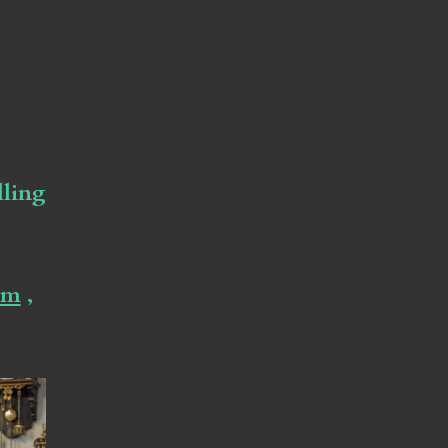
lling
om
,