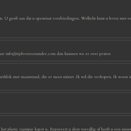
. U geeft aan dat u openstaat voorbiedingen. Wellicht kunt u leven met e
an naar info@tijdvooreenander.com dan kunnen we er over praten
artklok met maanstand, die er mooi uitziet .Ik wil die verkopen. Ik woon 
et plastic raampje kapot is. Repareert u deze toevallig of heeft u een nieu