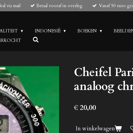
al via mail
Betaal vooraf in overleg
Vanaf 50 euro gr
UALITEIT
INDONESIË
BOEKEN
BEELDE
 VERKOCHT
Cheifel Pari
analoog ch
€ 20,00
In winkelwagen