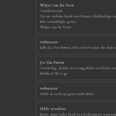
Wijtze van der Veen
Goedenavond,
Op uw website biedt een Haurex duikhorloge aan
Met vriendelijke groet,
Wijtze van de Veen
webmaster
hallo Jca Van Putten, heb je foto's stuur die d
Jca Van Putten
Goededag, ik.heb een vraag,ikheb een friese sta
klokken? M vr gr
webmaster
Hilde ik verkoop geen onderdelen
Hilde woudstra
Beste, mijn vader heeft een hydrometer waarvan h