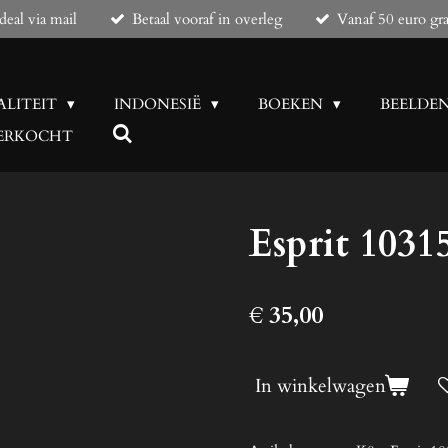
eal via mail
Betaal vooraf in overleg
Vanaf 50 euro gra
ALITEIT
INDONESIË
BOEKEN
BEELDE
 VERKOCHT
Esprit 1031
€ 35,00
In winkelwagen