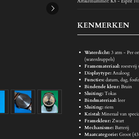
Artikelnummer:
K8 - Esprit 1
KENMERKEN
Waterdicht:
3 atm - Per o
(waterdruppels)
Framemateriaal:
roestvrij 
Displaytype:
Analoog
Functies:
datum, dag, fosfo
Bindende kleur:
Bruin
Sluiting:
Tokas
Bindmateriaal:
leer
Sluiting:
riem
Kristal:
Mineraal van speci
Framekleur:
Zwart
Mechanisme:
Batterij
Maatcategorie:
Groot (4