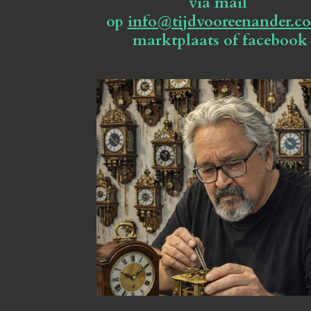
via mail
op
info@tijdvooreenander.c
marktplaats of facebook