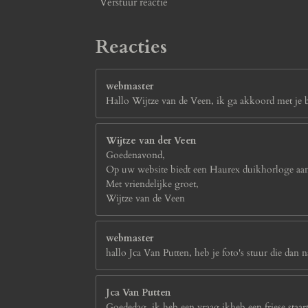
Verstuur reactie
Reacties
webmaster
Hallo Wijtze van de Veen, ik ga akkoord met je bi
Wijtze van der Veen
Goedenavond,
Op uw website biedt een Haurex duikhorloge aan.
Met vriendelijke groet,
Wijtze van de Veen
webmaster
hallo Jca Van Putten, heb je foto's stuur die da
Jca Van Putten
Goededag, ik.heb een vraag,ikheb een friese staa