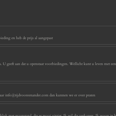
eding en heb de prijs al aangepast
 U geeft aan dat u openstaat voorbiedingen. Wellicht kunt u leven met ee
n naar info@tijdvooreenander.com dan kunnen we er over praten
rtklok met maanstand, die er mooi uitziet .Ik wil die verkopen. Ik woon i