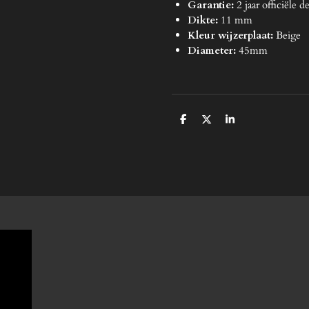
Garantie:
2 jaar officiële d
Dikte:
11 mm
Kleur wijzerplaat:
Beige
Diameter:
45mm
D
D
S
e
e
h
l
e
a
e
l
r
n
e