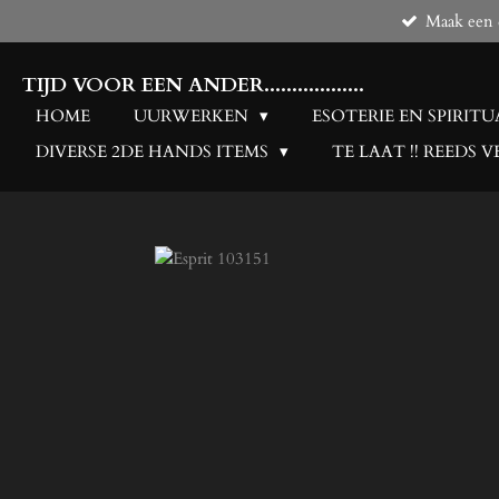
Maak een d
Ga
direct
naar
TIJD VOOR EEN ANDER..................
de
HOME
UURWERKEN
ESOTERIE EN SPIRITU
hoofdinhoud
DIVERSE 2DE HANDS ITEMS
TE LAAT !! REEDS