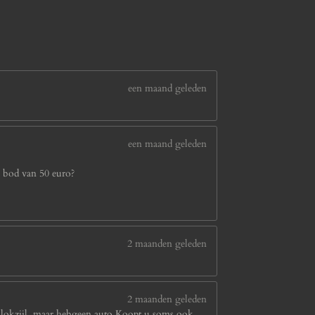
een maand geleden
een maand geleden
n bod van 50 euro?
2 maanden geleden
2 maanden geleden
n blokzijl ,maar hebgeen auto.Koopt u soms ook