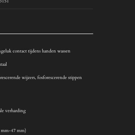
03151
ngeluk contact tijdens handen wassen
staal
rescerende wijzers, fosforescerende stippen
ale verharding
3 mm-47 mm)