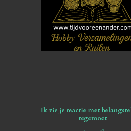
Ik zie je reactie met belangste
tegemoet