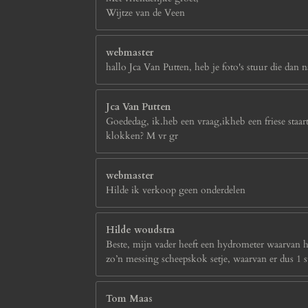
Wijtze van de Veen
webmaster
hallo Jca Van Putten, heb je foto's stuur die da
Jca Van Putten
Goededag, ik.heb een vraag,ikheb een friese staa
klokken? M vr gr
webmaster
Hilde ik verkoop geen onderdelen
Hilde woudstra
Beste, mijn vader heeft een hydrometer waarvan het
zo’n messing scheepskok setje, waarvan er dus 1 
Tom Maas