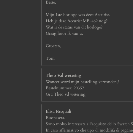
Beste,
Mijn 1ste horloge was deze Accurist.
Heb je deze Accurist MB-462 nog?
Wat is de status van dit horloge?
Graag hoor ik van u.
Groeten,
Tom
Theo V.d wetering
Waneer word mijn bestelling verzonden,?
Bestelnummer: 20357
Grt: Theo vd wetering
Elisa Pasquali
Buonasera.
Sono molto interessata all'acquisto dello Swatch S
In caso affermativo che tipo di modalità di pagame