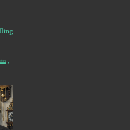
lling
om
,