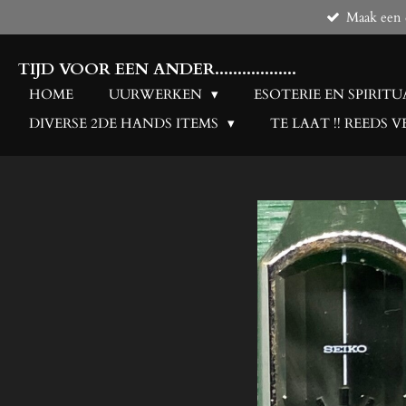
Maak een d
Ga
direct
naar
TIJD VOOR EEN ANDER..................
de
HOME
UURWERKEN
ESOTERIE EN SPIRITU
hoofdinhoud
DIVERSE 2DE HANDS ITEMS
TE LAAT !! REEDS