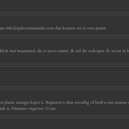
n naar info@tijdvooreenander.com dan kunnen we er over praten
rtklok met maanstand, die er mooi uitziet .Ik wil die verkopen. Ik woon i
 plastic raampje kapot is. Repareert u deze toevallig of heeft u een nieuwe 
stuk is. Diameter ongeveer 10 cm.