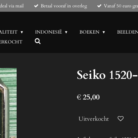
eal via mail
Betaal vooraf in overleg
Vanaf 50 euro gra
ALITEIT
INDONESIË
BOEKEN
BEELDE
 VERKOCHT
Seiko 1520
€ 25,00
Uitverkocht