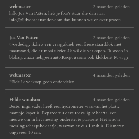
webmaster
2 maanden geleden
hallo Jca Van Putten, heb je foto's stuur die dan naar
info@tijdvooreenander.com dan kunnen we er over praten
Jca Van Putten
2 maanden geleden
Goededag, ik.heb een vraag,ikheb een friese staartklok met
maanstand, die er mooi uitziet .Ik wil die verkopen. Ik woon in
blokzijl ,maar hebgeen auto.Koopt u soms ook klokken? M vr gr
webmaster
4 maanden geleden
Hilde ik verkoop geen onderdelen
Hilde woudstra
4 maanden geleden
Beste, mijn vader heeft een hydrometer waarvan het plastic
raampje kapot is. Repareert u deze toevallig of heeft u een
nieuwe om in het messing onderstel te plaatsen? Het is zo’n
messing scheepskok setje, waarvan er dus 1 stuk is. Diameter
ongeveer 10 cm.