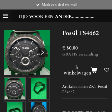
Maak een deal via mail
Ga
direct
TIJD VOOR EEN ANDER..................
naar
de
hoofdinhoud
Fossil FS4662
€ 80,00
GRATIS verzending
In
winkelwagen
Artikelnummer:
ZK1-Fossil
FS4662