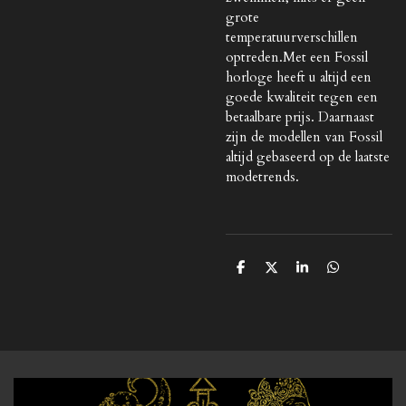
grote
temperatuurverschillen
optreden.Met een Fossil
horloge heeft u altijd een
goede kwaliteit tegen een
betaalbare prijs. Daarnaast
zijn de modellen van Fossil
altijd gebaseerd op de laatste
modetrends.
D
D
S
D
e
e
h
e
l
e
a
l
e
l
r
e
n
e
n