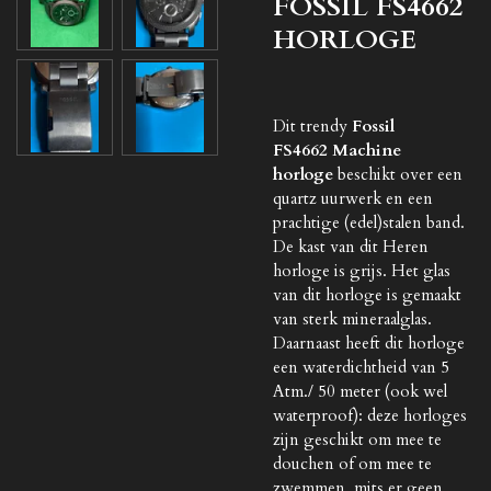
FOSSIL FS4662
HORLOGE
Dit trendy
Fossil
FS4662 Machine
horloge
beschikt over een
quartz uurwerk en een
prachtige (edel)stalen band.
De kast van dit Heren
horloge is grijs. Het glas
van dit horloge is gemaakt
van sterk mineraalglas.
Daarnaast heeft dit horloge
een waterdichtheid van 5
Atm./ 50 meter (ook wel
waterproof): deze horloges
zijn geschikt om mee te
douchen of om mee te
zwemmen, mits er geen