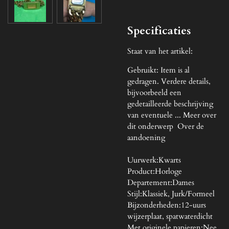
Specificaties
Staat van het artikel:
Gebruikt: Item is al
gedragen. Verdere details,
bijvoorbeeld een
gedetailleerde beschrijving
van eventuele ...
Meer over
dit onderwerp Over de
aandoening
Uurwerk:
Kwarts
Product:
Horloge
Departement:
Dames
Stijl:
Klassiek, Jurk/Formeel
Bijzonderheden:
12-uurs
wijzerplaat, spatwaterdicht
Met originele papieren:
Nee