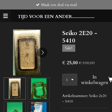
Maak een deal via mail
Ga
direct
TIJD VOOR EEN ANDER..................
naar
de
hoofdinhoud
Seiko 2E20 -
5410
Sale!
€ 25,00
€ 100,00
In
winkelwagen
Artikelnummer:
Seiko 2e20
- 5410