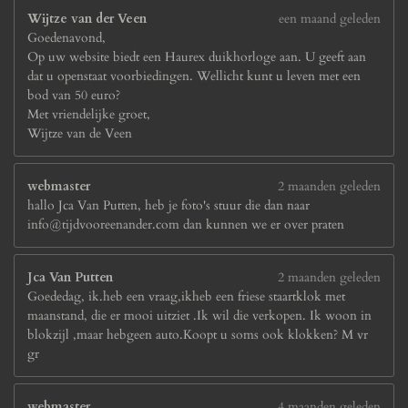
Wijtze van der Veen
een maand geleden
Goedenavond,
Op uw website biedt een Haurex duikhorloge aan. U geeft aan
dat u openstaat voorbiedingen. Wellicht kunt u leven met een
bod van 50 euro?
Met vriendelijke groet,
Wijtze van de Veen
webmaster
2 maanden geleden
hallo Jca Van Putten, heb je foto's stuur die dan naar
info@tijdvooreenander.com dan kunnen we er over praten
Jca Van Putten
2 maanden geleden
Goededag, ik.heb een vraag,ikheb een friese staartklok met
maanstand, die er mooi uitziet .Ik wil die verkopen. Ik woon in
blokzijl ,maar hebgeen auto.Koopt u soms ook klokken? M vr
gr
webmaster
4 maanden geleden