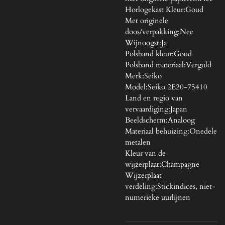
Horlogekast Kleur:
Goud
Met originele
doos/verpakking:
Nee
Wijnoogst:
Ja
Polsband kleur:
Goud
Polsband materiaal:
Verguld
Merk:
Seiko
Model:
Seiko 2E20-75410
Land en regio van
vervaardiging:
Japan
Beeldscherm:
Analoog
Materiaal behuizing:
Onedele
metalen
Kleur van de
wijzerplaat:
Champagne
Wijzerplaat
verdeling:
Stickindices, niet-
numerieke uurlijnen