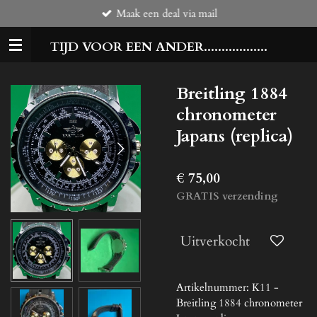
Maak een deal via mail
Ga
direct
TIJD VOOR EEN ANDER..................
naar
de
hoofdinhoud
Breitling 1884
chronometer
Japans (replica)
€ 75,00
GRATIS verzending
Uitverkocht
Artikelnummer:
K11 -
Breitling 1884 chronometer