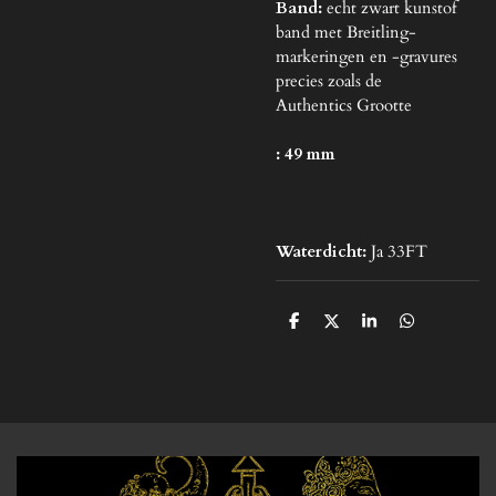
Band:
echt zwart kunstof
band met Breitling-
markeringen en -gravures
precies zoals de
Authentics Grootte
: 49 mm
Waterdicht:
Ja 33FT
D
D
S
D
e
e
h
e
l
e
a
l
e
l
r
e
n
e
n