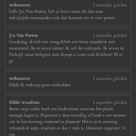
webmaster
2 maanden geleden
hallo Jca Van Putten, heb je foto's stuur die dan naar
info@tijdvooreenander.com dan kunnen we er over praten
Jca Van Putten
2 maanden geleden
Goededag, ik.heb een vraag,ikheb een friese staartklok met
maanstand, die er mooi uitziet .Ik wil die verkopen. Ik woon in
blokzijl ,maar hebgeen auto.Koopt u soms ook klokken? M vr
gr
webmaster
4 maanden geleden
Hilde ik verkoop geen onderdelen
Hilde woudstra
4 maanden geleden
Beste, mijn vader heeft een hydrometer waarvan het plastic
raampje kapot is. Repareert u deze toevallig of heeft u een nieuwe
om in het messing onderstel te plaatsen? Het is zo’n messing
scheepskok setje, waarvan er dus 1 stuk is. Diameter ongeveer 10
cm.