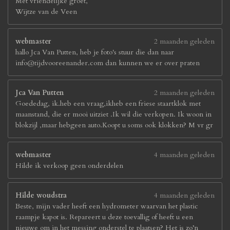
Met vriendelijke groet,
Wijtze van de Veen
webmaster
2 maanden geleden
hallo Jca Van Putten, heb je foto's stuur die dan naar
info@tijdvooreenander.com dan kunnen we er over praten
Jca Van Putten
2 maanden geleden
Goededag, ik.heb een vraag,ikheb een friese staartklok met
maanstand, die er mooi uitziet .Ik wil die verkopen. Ik woon in
blokzijl ,maar hebgeen auto.Koopt u soms ook klokken? M vr gr
webmaster
4 maanden geleden
Hilde ik verkoop geen onderdelen
Hilde woudstra
4 maanden geleden
Beste, mijn vader heeft een hydrometer waarvan het plastic
raampje kapot is. Repareert u deze toevallig of heeft u een
nieuwe om in het messing onderstel te plaatsen? Het is zo’n