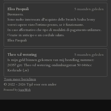
Elisa Pasquali
5 maanden geleden
Buonasera.
Sono molto interessata all'acquisto dello Swatch Scuba Irony
vorrei sapere visto l'ottimo prezzo, se è funzionante.
In caso affermativo che tipo di modalità di pagamento utilizzare.
Grazie in anticipo e un cordiale saluto.
Elisa Pasquali
Theo v.d wetering
5 maanden geleden
Is mijn geld binnen gekomen van mij bestelling nummer:
20357 grt: Theo vd wetering onslimburgstraat 50 6466cc
Kerkrade (,w)
Toon meer berichten
© 2022 - 2026 Tijd voor een ander
Powered by
JouwWeb