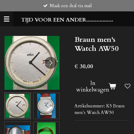
Maak een deal via mail
Ga
direct
TIJD VOOR EEN ANDER..................
naar
de
hoofdinhoud
Braun men's
Watch AW50
€ 30,00
In
winkelwagen
Artikelnummer:
K5 Braun
men's Watch AW50