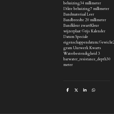
behuizing34 millimeter
Dikte behuizing7 millimeter
Bandmateriaal Leer
Bandbreedte 20 millimeter
Bandkleur zwartKleur
wijzerplaat Grijs Kalender
Datum Speciale
eigenschappendatum.Gewicht
gram Uurwerk Kwarts
Waterbestendigheid 3
barwater_resistance_depth30
meter
D
D
S
D
e
e
h
e
l
e
a
l
e
l
r
e
n
e
n