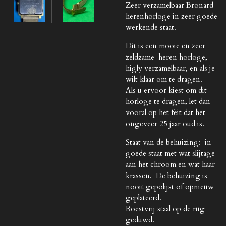
Zeer verzamelbaar Bronard
herenhorloge in zeer goede
werkende staat.
Dit is een mooie en zeer
zeldzame heren horloge,
higly verzamelbaar, en als je
wilt klaar om te dragen.
Als u ervoor kiest om dit
horloge te dragen, let dan
vooral op het feit dat het
ongeveer 25 jaar oud is.
Staat van de behuizing: in
goede staat met wat slijtage
aan het chroom en wat haar
krassen. De behuizing is
nooit gepolijst of opnieuw
geplateerd.
Roestvrij staal op de rug
geduwd.