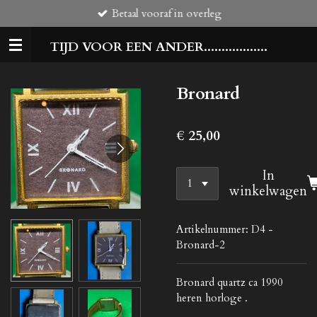
Betaal vooraf in overleg
Ga
direct
TIJD VOOR EEN ANDER..................
naar
de
hoofdinhoud
Bronard
€ 25,00
In
winkelwagen
Artikelnummer:
D4 -
Bronard-2
Bronard quartz ca 1990
heren horloge .