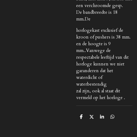
een verchroomde gesp.
De bandbreedte is 18
mm.De
horlogekast exclusief de
kroon of pushers is 38 mm.
en de hoogte is 9
mm..Vanwege de
respectabele leeftijd van dit
horloge kunnen we niet
garanderen dat het
waterdicht of
waterbestendig
zal zijn, ook al staat dit
vermeld op het horloge .
D
D
S
D
e
e
h
e
l
e
a
l
e
l
r
e
n
e
n