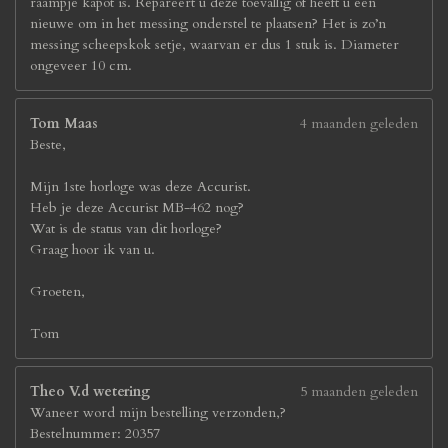
raampje kapot is. Repareert u deze toevallig of heeft u een
nieuwe om in het messing onderstel te plaatsen? Het is zo’n
messing scheepskok setje, waarvan er dus 1 stuk is. Diameter
ongeveer 10 cm.
Tom Maas
4 maanden geleden
Beste,
Mijn 1ste horloge was deze Accurist.
Heb je deze Accurist MB-462 nog?
Wat is de status van dit horloge?
Graag hoor ik van u.
Groeten,
Tom
Theo V.d wetering
5 maanden geleden
Waneer word mijn bestelling verzonden,?
Bestelnummer: 20357