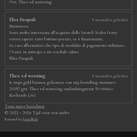
Grt: Theo vd wetering
Elisa Pasquali
5 maanden geleden
Buonasera.
Sono molto interessata all'acquisto dello Swatch Scuba Irony
vorrei sapere visto l'ottimo prezzo, se è funzionante.
In caso affermativo che tipo di modalità di pagamento utilizzare.
Grazie in anticipo e un cordiale saluto.
Elisa Pasquali
Theo v.d wetering
5 maanden geleden
Is mijn geld binnen gekomen van mij bestelling nummer:
20357 grt: Theo vd wetering onslimburgstraat 50 6466cc
Kerkrade (,w)
Toon meer berichten
© 2022 - 2026 Tijd voor een ander
Powered by
JouwWeb