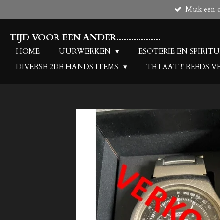
Maak een de
Ga
direct
naar
TIJD VOOR EEN ANDER..................
de
HOME
UURWERKEN
ESOTERIE EN SPIRIT
hoofdinhoud
DIVERSE 2DE HANDS ITEMS
TE LAAT !! REEDS