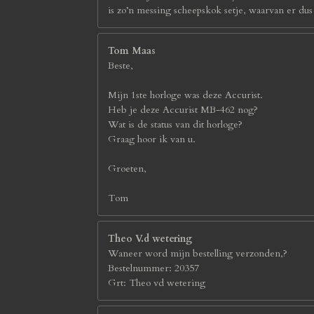
is zo’n messing scheepskok setje, waarvan er du
Tom Maas
Beste,
Mijn 1ste horloge was deze Accurist.
Heb je deze Accurist MB-462 nog?
Wat is de status van dit horloge?
Graag hoor ik van u.
Groeten,
Tom
Theo V.d wetering
Waneer word mijn bestelling verzonden,?
Bestelnummer: 20357
Grt: Theo vd wetering