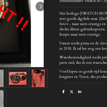
Artikelnummer:
Swatch AG 20
Het horloge (SWATCH IRONY 
zeer goede algehele staat. (Zi
foto's - maar niets ernstigs en 
slechts kleine gebruikssporen.
krasjes maar niets ernstigs.
Datum werkt prima en de chro
in 2018. Ik zal het nog een k
Waterbestendigheid werkt prima
jaren oud, dus ik zou waarsc
Goed lopen en goede tijd ho
longines en Tissot, dus produc
D
D
S
e
e
h
l
e
a
e
l
r