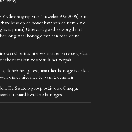
05 irony
Chronograp vier 4 juwelen AG 2005) is in
chtbare kras op de bovenkant van de riem - zie
glas is prima)
Uiteraard goed verzorgd met
Een origineel horloge met een paar kleine
no werkt prima, nieuwe accu en service gedaan
eer schoonmaken voordat ik het verpak
, ik heb het getest, maar het horloge is enkele
huwen om er niet mee te gaan zwemmen
uden. De Swatch-groep bezit ook Omega,
eert uiteraard kwaliteitshorloges