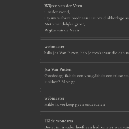
Wijtze van der Veen
Goedenavond,
Op uw website biedt een Haurex duikhorloge aan
Met vriendelijke groet,
Wijtze van de Veen
webmaster
hallo Jca Van Putten, heb je foto's stuur die d
Jca Van Putten
Goededag, ik.heb een vraag,ikheb een friese sta
klokken? M vr gr
webmaster
Hilde ik verkoop geen onderdelen
Hilde woudstra
Beste, mijn vader heeft een hydrometer waarvan h