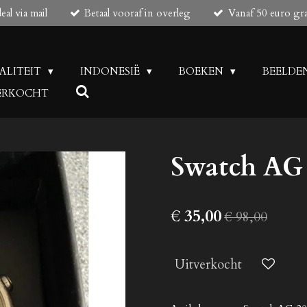
al via mail
Betaal vooraf in overleg
Vanaf 50 euro gr
UALITEIT
INDONESIË
BOEKEN
BEELDE
 VERKOCHT
Swatch AG 
€ 35,00
€ 98,00
Uitverkocht