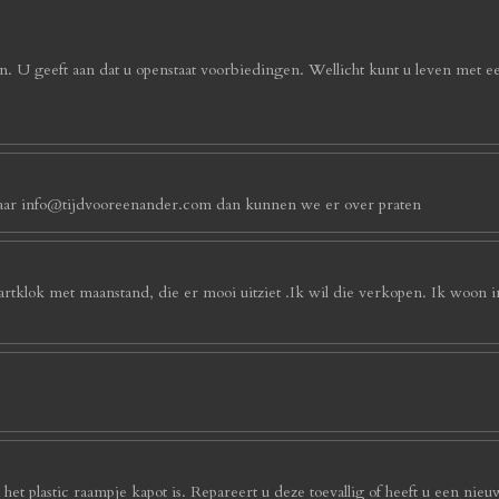
. U geeft aan dat u openstaat voorbiedingen. Wellicht kunt u leven met e
an naar info@tijdvooreenander.com dan kunnen we er over praten
artklok met maanstand, die er mooi uitziet .Ik wil die verkopen. Ik woon 
et plastic raampje kapot is. Repareert u deze toevallig of heeft u een nieu