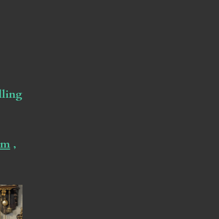
lling
om
,