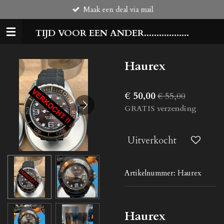
Maak een deal via mail
Ga
direct
TIJD VOOR EEN ANDER..................
naar
de
hoofdinhoud
Haurex
€ 50,00
€ 55,00
GRATIS verzending
Uitverkocht
Artikelnummer:
Haurex
Haurex