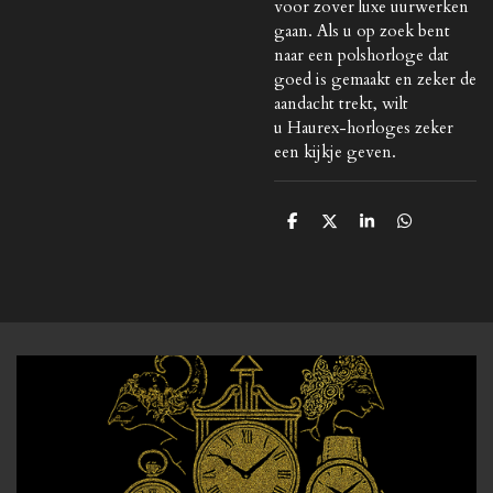
voor zover luxe uurwerken
gaan. Als u op zoek bent
naar een polshorloge dat
goed is gemaakt en zeker de
aandacht trekt, wilt
u
Haurex-horloges
zeker
een kijkje geven.
D
D
S
D
e
e
h
e
l
e
a
l
e
l
r
e
n
e
n