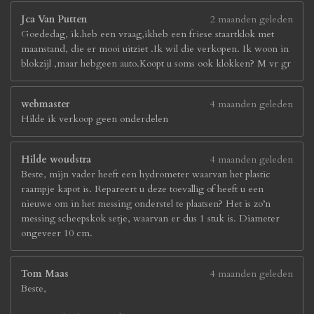
Jca Van Putten
2 maanden geleden
Goededag, ik.heb een vraag,ikheb een friese staartklok met
maanstand, die er mooi uitziet .Ik wil die verkopen. Ik woon in
blokzijl ,maar hebgeen auto.Koopt u soms ook klokken? M vr gr
webmaster
4 maanden geleden
Hilde ik verkoop geen onderdelen
Hilde woudstra
4 maanden geleden
Beste, mijn vader heeft een hydrometer waarvan het plastic
raampje kapot is. Repareert u deze toevallig of heeft u een
nieuwe om in het messing onderstel te plaatsen? Het is zo’n
messing scheepskok setje, waarvan er dus 1 stuk is. Diameter
ongeveer 10 cm.
Tom Maas
4 maanden geleden
Beste,