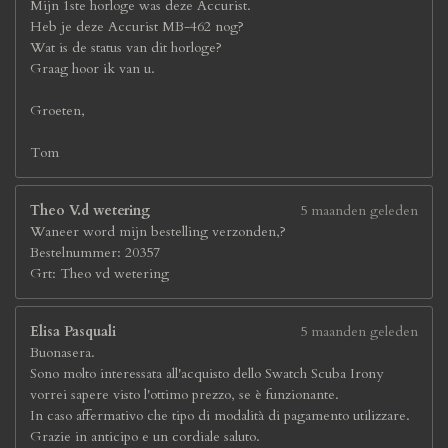
Mijn 1ste horloge was deze Accurist.
Heb je deze Accurist MB-462 nog?
Wat is de status van dit horloge?
Graag hoor ik van u.
Groeten,
Tom
Theo V.d wetering
5 maanden geleden
Waneer word mijn bestelling verzonden,?
Bestelnummer: 20357
Grt: Theo vd wetering
Elisa Pasquali
5 maanden geleden
Buonasera.
Sono molto interessata all'acquisto dello Swatch Scuba Irony
vorrei sapere visto l'ottimo prezzo, se è funzionante.
In caso affermativo che tipo di modalità di pagamento utilizzare.
Grazie in anticipo e un cordiale saluto.