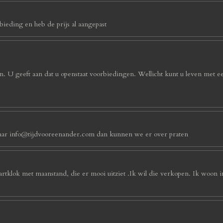
ieding en heb de prijs al aangepast
. U geeft aan dat u openstaat voorbiedingen. Wellicht kunt u leven met e
an naar info@tijdvooreenander.com dan kunnen we er over praten
artklok met maanstand, die er mooi uitziet .Ik wil die verkopen. Ik woon 