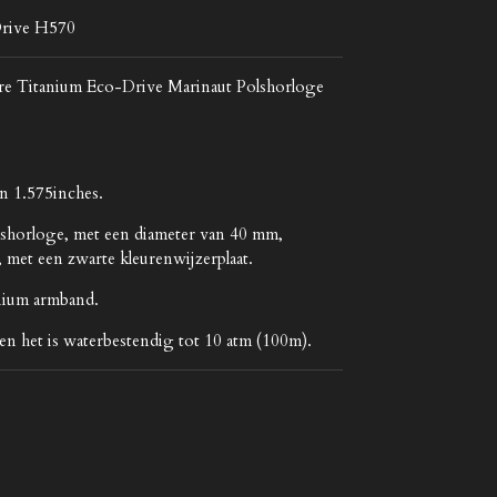
Drive H570
re Titanium Eco-Drive Marinaut Polshorloge
n 1.575inches.
shorloge, met een diameter van 40 mm,
, met een zwarte kleurenwijzerplaat.
anium armband.
en het is waterbestendig tot 10 atm (100m).