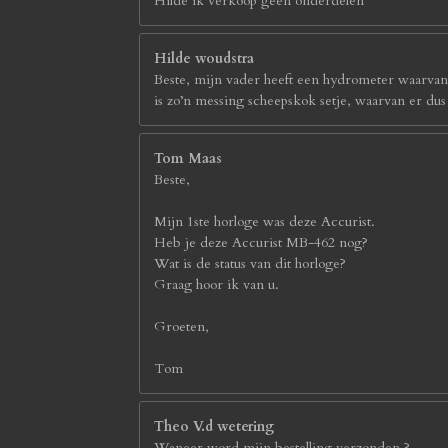
Hilde ik verkoop geen onderdelen
Hilde woudstra
Beste, mijn vader heeft een hydrometer waarvan h
is zo’n messing scheepskok setje, waarvan er du
Tom Maas
Beste,
Mijn 1ste horloge was deze Accurist.
Heb je deze Accurist MB-462 nog?
Wat is de status van dit horloge?
Graag hoor ik van u.
Groeten,
Tom
Theo V.d wetering
Waneer word mijn bestelling verzonden,?