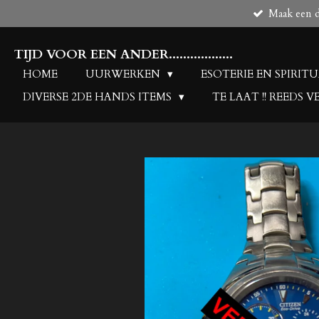
Maak een de
Ga
direct
naar
TIJD VOOR EEN ANDER..................
de
HOME
UURWERKEN
ESOTERIE EN SPIRIT
hoofdinhoud
DIVERSE 2DE HANDS ITEMS
TE LAAT !! REEDS