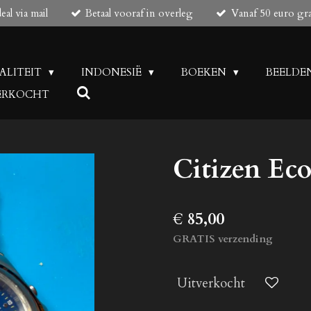
al via mail
Betaal vooraf in overleg
Vanaf 50 euro gr
UALITEIT
INDONESIË
BOEKEN
BEELDE
 VERKOCHT
Citizen Ec
€ 85,00
GRATIS verzending
Uitverkocht