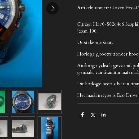
Artikelnummer:
Citizen Eco-
Citizen H570-S026466 Sapphi
Japan 100.
Uitstekende staat.
Horloge grootte zonder kroo
Analoog cyclisch gevormd pol
gemaakt van titanium materiaal
Dit horloge heeft zilveren tit
Het machinetype is Eco Drive 
D
D
S
e
e
h
l
e
a
e
l
r
n
e