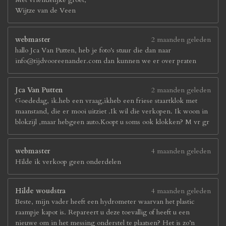
Wijtze van de Veen
webmaster
2 maanden geleden
hallo Jca Van Putten, heb je foto's stuur die dan naar
info@tijdvooreenander.com dan kunnen we er over praten
Jca Van Putten
2 maanden geleden
Goededag, ik.heb een vraag,ikheb een friese staartklok met
maanstand, die er mooi uitziet .Ik wil die verkopen. Ik woon in
blokzijl ,maar hebgeen auto.Koopt u soms ook klokken? M vr gr
webmaster
4 maanden geleden
Hilde ik verkoop geen onderdelen
Hilde woudstra
4 maanden geleden
Beste, mijn vader heeft een hydrometer waarvan het plastic
raampje kapot is. Repareert u deze toevallig of heeft u een
nieuwe om in het messing onderstel te plaatsen? Het is zo’n