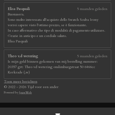
Elisa Pasquali
5 maanden geleden
Buonasera.
Sono molto interessata all'acquisto dello Swatch Scuba Irony
vorrei sapere visto l'ottimo prezzo, se è funzionante.
In caso affermativo che tipo di modalità di pagamento utilizzare.
Grazie in anticipo e un cordiale saluto.
Elisa Pasquali
Theo v.d wetering
5 maanden geleden
Is mijn geld binnen gekomen van mij bestelling nummer:
20357 grt: Theo vd wetering onslimburgstraat 50 6466cc
Kerkrade (,w)
Toon meer berichten
© 2022 - 2026 Tijd voor een ander
Powered by
JouwWeb