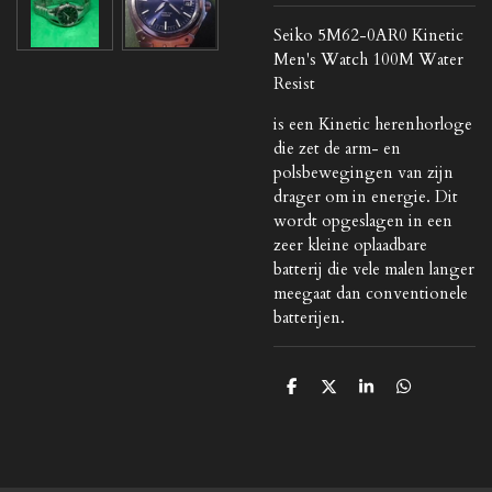
Seiko 5M62-0AR0 Kinetic
Men's Watch 100M Water
Resist
is een Kinetic herenhorloge
die zet de arm- en
polsbewegingen van zijn
drager om in energie. Dit
wordt opgeslagen in een
zeer kleine oplaadbare
batterij die vele malen langer
meegaat dan conventionele
batterijen.
D
D
S
D
e
e
h
e
l
e
a
l
e
l
r
e
n
e
n