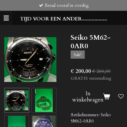
Betaal vooraf in overleg
Ga
direct
TIJD VOOR EEN ANDER..................
naar
de
hoofdinhoud
Seiko 5M62-
0AR0
Sale!
€ 200,00
€ 260,00
GRATIS verzending
In
winkelwagen
Artikelnummer:
Seiko
5M62-0AR0