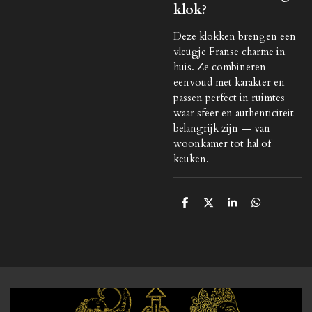
klok?
Deze klokken brengen een
vleugje Franse charme in
huis. Ze combineren
eenvoud met karakter en
passen perfect in ruimtes
waar sfeer en authenticiteit
belangrijk zijn — van
woonkamer tot hal of
keuken.
D
D
S
D
e
e
h
e
l
e
a
l
e
l
r
e
n
e
n