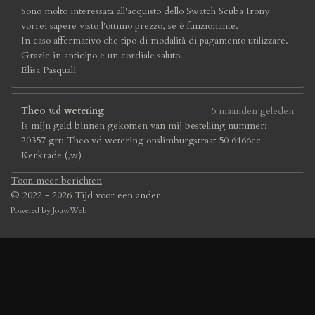
Sono molto interessata all'acquisto dello Swatch Scuba Irony
vorrei sapere visto l'ottimo prezzo, se è funzionante.
In caso affermativo che tipo di modalità di pagamento utilizzare.
Grazie in anticipo e un cordiale saluto.
Elisa Pasquali
Theo v.d wetering
5 maanden geleden
Is mijn geld binnen gekomen van mij bestelling nummer:
20357 grt: Theo vd wetering onslimburgstraat 50 6466cc
Kerkrade (,w)
Toon meer berichten
© 2022 - 2026 Tijd voor een ander
Powered by
JouwWeb