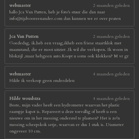
webmaster
2 maanden geleden
hallo Jca Van Putten, heb je foto's stuur die dan naar
info@tijdvooreenander.com dan kunnen we er over praten
Jca Van Putten
2 maanden geleden
Goededag, ik.heb een vraag,ikheb een friese staartklok met
maanstand, die er mooi uitziet .Ik wil die verkopen. Ik woon in
blokzijl ,maar hebgeen auto.Koopt u soms ook klokken? M vr gr
webmaster
4 maanden geleden
Hilde ik verkoop geen onderdelen
Hilde woudstra
4 maanden geleden
Beste, mijn vader heeft een hydrometer waarvan het plastic
raampje kapot is. Repareert u deze toevallig of heeft u een
nieuwe om in het messing onderstel te plaatsen? Het is zo’n
messing scheepskok setje, waarvan er dus 1 stuk is. Diameter
ongeveer 10 cm.