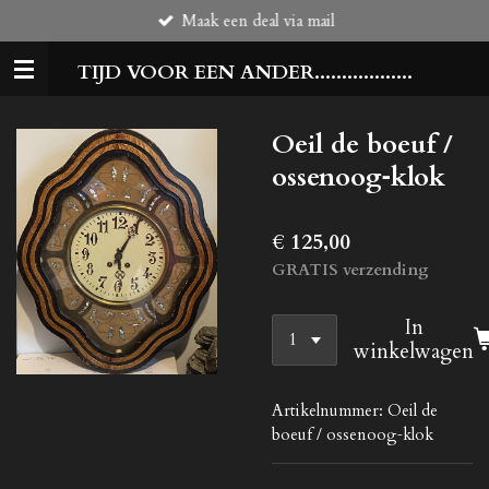
Maak een deal via mail
Ga
direct
TIJD VOOR EEN ANDER..................
naar
de
hoofdinhoud
Oeil de boeuf /
ossenoog‑klok
€ 125,00
GRATIS verzending
In
winkelwagen
Artikelnummer:
Oeil de
boeuf / ossenoog‑klok