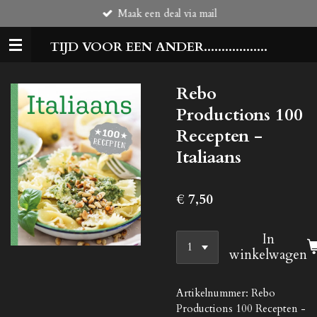
Maak een deal via mail
Ga
direct
TIJD VOOR EEN ANDER..................
naar
de
hoofdinhoud
Rebo
Productions 100
Recepten -
Italiaans
€ 7,50
In
winkelwagen
Artikelnummer:
Rebo
Productions 100 Recepten -