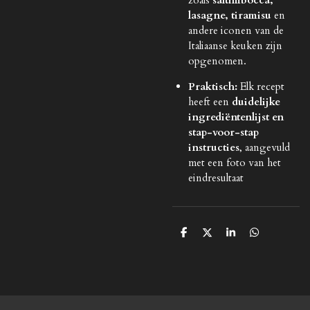
zoals
saltimbocca,
lasagne, tiramisu
en
andere iconen van de
Italiaanse keuken zijn
opgenomen.
Praktisch:
Elk recept
heeft een
duidelijke
ingrediëntenlijst en
stap-voor-stap
instructies
, aangevuld
met een foto van het
eindresultaat
D
D
S
D
e
e
h
e
l
e
a
l
e
l
r
e
n
e
n