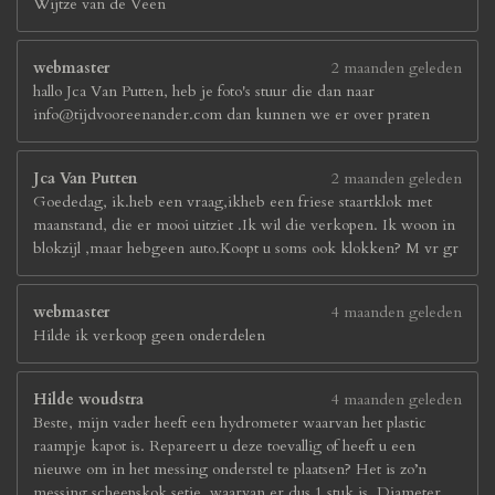
Wijtze van de Veen
webmaster
2 maanden geleden
hallo Jca Van Putten, heb je foto's stuur die dan naar
info@tijdvooreenander.com dan kunnen we er over praten
Jca Van Putten
2 maanden geleden
Goededag, ik.heb een vraag,ikheb een friese staartklok met
maanstand, die er mooi uitziet .Ik wil die verkopen. Ik woon in
blokzijl ,maar hebgeen auto.Koopt u soms ook klokken? M vr gr
webmaster
4 maanden geleden
Hilde ik verkoop geen onderdelen
Hilde woudstra
4 maanden geleden
Beste, mijn vader heeft een hydrometer waarvan het plastic
raampje kapot is. Repareert u deze toevallig of heeft u een
nieuwe om in het messing onderstel te plaatsen? Het is zo’n
messing scheepskok setje, waarvan er dus 1 stuk is. Diameter