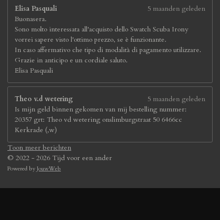
Elisa Pasquali
5 maanden geleden
Buonasera.
Sono molto interessata all'acquisto dello Swatch Scuba Irony
vorrei sapere visto l'ottimo prezzo, se è funzionante.
In caso affermativo che tipo di modalità di pagamento utilizzare.
Grazie in anticipo e un cordiale saluto.
Elisa Pasquali
Theo v.d wetering
5 maanden geleden
Is mijn geld binnen gekomen van mij bestelling nummer:
20357 grt: Theo vd wetering onslimburgstraat 50 6466cc
Kerkrade (,w)
Toon meer berichten
© 2022 - 2026 Tijd voor een ander
Powered by
JouwWeb