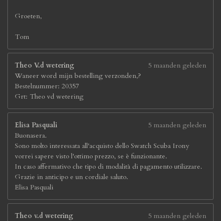
Groeten,
Tom
Theo V.d wetering
5 maanden geleden
Waneer word mijn bestelling verzonden,?
Bestelnummer: 20357
Grt: Theo vd wetering
Elisa Pasquali
5 maanden geleden
Buonasera.
Sono molto interessata all'acquisto dello Swatch Scuba Irony
vorrei sapere visto l'ottimo prezzo, se è funzionante.
In caso affermativo che tipo di modalità di pagamento utilizzare.
Grazie in anticipo e un cordiale saluto.
Elisa Pasquali
Theo v.d wetering
5 maanden geleden