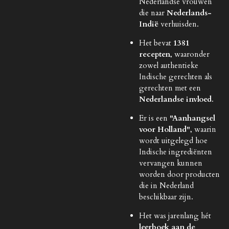
Nederlandse vrouwen
die naar
Nederlands-
Indië
verhuisden.
Het bevat
1381
recepten
, waaronder
zowel authentieke
Indische gerechten als
gerechten met een
Nederlandse invloed
.
Er is een
"Aanhangsel
voor Holland"
, waarin
wordt uitgelegd hoe
Indische ingrediënten
vervangen kunnen
worden door producten
die in Nederland
beschikbaar zijn.
Het was jarenlang hét
leerboek aan de