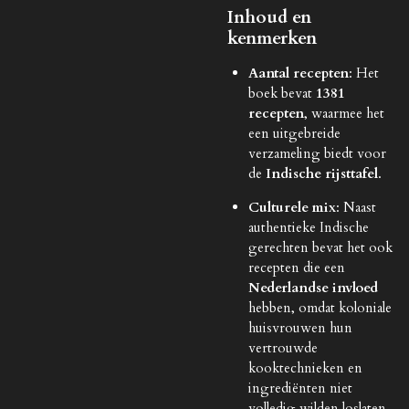
Inhoud en
kenmerken
Aantal recepten
: Het
boek bevat
1381
recepten
, waarmee het
een uitgebreide
verzameling biedt voor
de
Indische rijsttafel
.
Culturele mix
: Naast
authentieke Indische
gerechten bevat het ook
recepten die een
Nederlandse invloed
hebben, omdat koloniale
huisvrouwen hun
vertrouwde
kooktechnieken en
ingrediënten niet
volledig wilden loslaten.