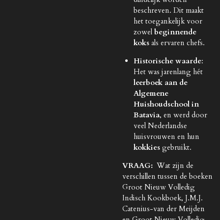
beschreven. Dit maakt
het toegankelijk voor
zowel
beginnende
koks
als ervaren chefs.
Historische waarde
:
Het was jarenlang hét
leerboek aan de
Algemene
Huishoudschool in
Batavia
, en werd door
veel Nederlandse
huisvrouwen en hun
kokkies
gebruikt.
VRAAG:
Wat zijn de
verschillen tussen de boeken
Groot Nieuw Volledig
Indisch Kookboek, J.M.J.
Catenius-van der Meijden
en Groot Nieuw Volledig