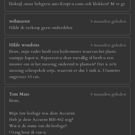
blokzijl ,maar hebgeen auto.Koopt u soms ook klokken? M vr gr
webmaster
4 maanden geleden
Hilde ik verkoop geen onderdelen
Hilde woudstra
4 maanden geleden
Beste, mijn vader heeft een hydrometer waarvan het plastic
raampje kapot is. Repareert u deze toevallig of heeft u een
nieuwe om in het messing onderstel te plaatsen? Het is zo’n
messing scheepskok setje, waarvan er dus 1 stuk is. Diameter
ongeveer 10 cm.
Tom Maas
4 maanden geleden
Beste,
Mijn 1ste horloge was deze Accurist.
Heb je deze Accurist MB-462 nog?
Wat is de status van dit horloge?
Graag hoor ik van u.