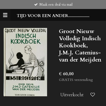
Maak een deal via mail
Ga
direct
TIJD VOOR EEN ANDER..................
naar
de
hoofdinhoud
Groot Nieuw
Volledig Indisch
Kookboek,
J.M.J. Catenius-
van der Meijden
€ 60,00
GRATIS verzending
Uitverkocht