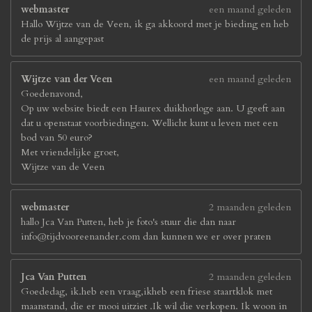
webmaster
een maand geleden
Hallo Wijtze van de Veen, ik ga akkoord met je bieding en heb
de prijs al aangepast
Wijtze van der Veen
een maand geleden
Goedenavond,
Op uw website biedt een Haurex duikhorloge aan. U geeft aan
dat u openstaat voorbiedingen. Wellicht kunt u leven met een
bod van 50 euro?
Met vriendelijke groet,
Wijtze van de Veen
webmaster
2 maanden geleden
hallo Jca Van Putten, heb je foto's stuur die dan naar
info@tijdvooreenander.com dan kunnen we er over praten
Jca Van Putten
2 maanden geleden
Goededag, ik.heb een vraag,ikheb een friese staartklok met
maanstand, die er mooi uitziet .Ik wil die verkopen. Ik woon in