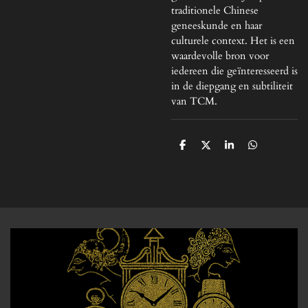
traditionele Chinese
geneeskunde en haar
culturele context. Het is een
waardevolle bron voor
iedereen die geïnteresseerd is
in de diepgang en subtiliteit
van TCM.
D
D
S
D
e
e
h
e
l
e
a
l
e
l
r
e
n
e
n