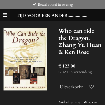
Betaal vooraf in overleg
Ga
direct
TIJD VOOR EEN ANDER..................
naar
de
hoofdinhoud
Who can ride
the Dragon,
Zhang Yu Huan
& Ken Rose
€ 123,00
GRATIS verzending
Uitverkocht
Artikelnummer:
Who can