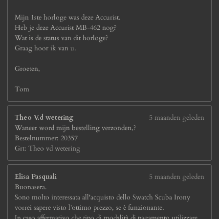
Mijn 1ste horloge was deze Accurist.
Heb je deze Accurist MB-462 nog?
Wat is de status van dit horloge?
Graag hoor ik van u.
Groeten,
Tom
Theo V.d wetering
5 maanden geleden
Waneer word mijn bestelling verzonden,?
Bestelnummer: 20357
Grt: Theo vd wetering
Elisa Pasquali
5 maanden geleden
Buonasera.
Sono molto interessata all'acquisto dello Swatch Scuba Irony
vorrei sapere visto l'ottimo prezzo, se è funzionante.
In caso affermativo che tipo di modalità di pagamento utilizzare.