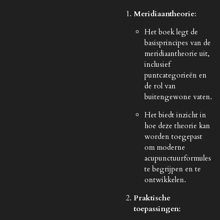
Meridiaantheorie
:
Het boek legt de
basisprincipes van de
meridiaantheorie uit,
inclusief
puntcategorieën en
de rol van
buitengewone vaten.
Het biedt inzicht in
hoe deze theorie kan
worden toegepast
om moderne
acupunctuurformules
te begrijpen en te
ontwikkelen.
Praktische
toepassingen
: