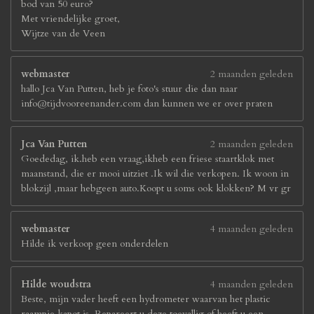
bod van 50 euro?
Met vriendelijke groet,
Wijtze van de Veen
webmaster
2 maanden geleden
hallo Jca Van Putten, heb je foto's stuur die dan naar
info@tijdvooreenander.com dan kunnen we er over praten
Jca Van Putten
2 maanden geleden
Goededag, ik.heb een vraag,ikheb een friese staartklok met
maanstand, die er mooi uitziet .Ik wil die verkopen. Ik woon in
blokzijl ,maar hebgeen auto.Koopt u soms ook klokken? M vr gr
webmaster
4 maanden geleden
Hilde ik verkoop geen onderdelen
Hilde woudstra
4 maanden geleden
Beste, mijn vader heeft een hydrometer waarvan het plastic
raampje kapot is. Repareert u deze toevallig of heeft u een