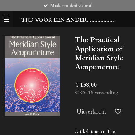
Maak een deal via mail
Ga
direct
TIJD VOOR EEN ANDER..................
naar
de
hoofdinhoud
The Practical
Application of
Meridian Style
Acupuncture
€ 158,00
GRATIS verzending
Uitverkocht
Artikelnummer:
The