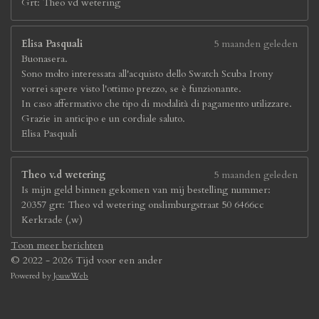
Grt: Theo vd wetering
Elisa Pasquali
5 maanden geleden
Buonasera.
Sono molto interessata all'acquisto dello Swatch Scuba Irony
vorrei sapere visto l'ottimo prezzo, se è funzionante.
In caso affermativo che tipo di modalità di pagamento utilizzare.
Grazie in anticipo e un cordiale saluto.
Elisa Pasquali
Theo v.d wetering
5 maanden geleden
Is mijn geld binnen gekomen van mij bestelling nummer:
20357 grt: Theo vd wetering onslimburgstraat 50 6466cc
Kerkrade (,w)
Toon meer berichten
© 2022 - 2026 Tijd voor een ander
Powered by
JouwWeb