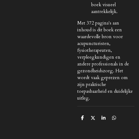
boek visueel
aantrekkelijk.
Met 372 pagina's aan
inhoud is dit boek een
waardevolle bron voor
acupuncturisten,
fysiotherapeuten,
verpleegkundigen en
andere professionals in de
gezondheidszorg. Het
wordt vaak geprezen om
zijn praktische
toepasbaarheid en duidelijke
uitleg.
D
D
S
D
e
e
h
e
l
e
a
l
e
l
r
e
n
e
n