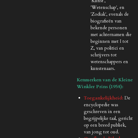
'Kunst',
'Wetenschap', en
'Zodiak', evenals de
biografieën van
bekende personen
met achternamen die
beginnen met I tot
Z, van politici en
schrijvers tot
wetenschappers en
kunstenaars.
Kenmerken van de Kleine
Winkler Prins (1958):
Toegankelijkheid:
De
encyclopedie was
geschreven in een
begrijpelijke taal, gericht
op een breed publiek,
van jong tot oud.