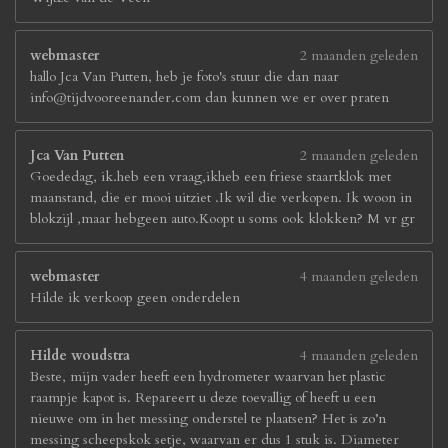
webmaster
2 maanden geleden
hallo Jca Van Putten, heb je foto's stuur die dan naar
info@tijdvooreenander.com dan kunnen we er over praten
Jca Van Putten
2 maanden geleden
Goededag, ik.heb een vraag,ikheb een friese staartklok met
maanstand, die er mooi uitziet .Ik wil die verkopen. Ik woon in
blokzijl ,maar hebgeen auto.Koopt u soms ook klokken? M vr gr
webmaster
4 maanden geleden
Hilde ik verkoop geen onderdelen
Hilde woudstra
4 maanden geleden
Beste, mijn vader heeft een hydrometer waarvan het plastic
raampje kapot is. Repareert u deze toevallig of heeft u een
nieuwe om in het messing onderstel te plaatsen? Het is zo’n
messing scheepskok setje, waarvan er dus 1 stuk is. Diameter