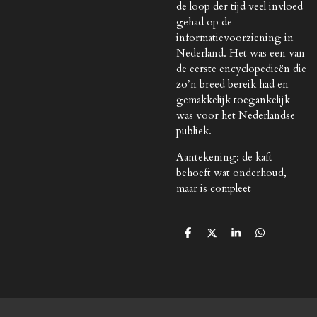
de loop der tijd veel invloed
gehad op de
informatievoorziening in
Nederland. Het was een van
de eerste encyclopedieën die
zo’n breed bereik had en
gemakkelijk toegankelijk
was voor het Nederlandse
publiek.
Aantekening: de kaft
behoeft wat onderhoud,
maar is compleet
D
D
S
D
e
e
h
e
l
e
a
l
e
l
r
e
n
e
n