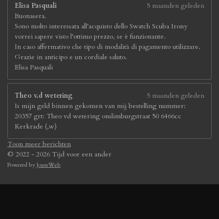
Elisa Pasquali
5 maanden geleden
Buonasera.
Sono molto interessata all'acquisto dello Swatch Scuba Irony
vorrei sapere visto l'ottimo prezzo, se è funzionante.
In caso affermativo che tipo di modalità di pagamento utilizzare.
Grazie in anticipo e un cordiale saluto.
Elisa Pasquali
Theo v.d wetering
5 maanden geleden
Is mijn geld binnen gekomen van mij bestelling nummer:
20357 grt: Theo vd wetering onslimburgstraat 50 6466cc
Kerkrade (,w)
Toon meer berichten
© 2022 - 2026 Tijd voor een ander
Powered by
JouwWeb