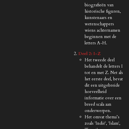
biografieën van
historische figuren,
kunstenaars en
wetenschappers
wiens achternamen
beginnen met de
letters A-H.
Deel 2: I-Z
Het tweede deel
behandelt de letters I
tot en met Z. Net als
het eerste deel, bevat
dit een uitgebreide
hoeveelheid
informatie over een
breed scala aan
onderwerpen.
Het omvat thema’s
zoals 'Indië', 'Islam',