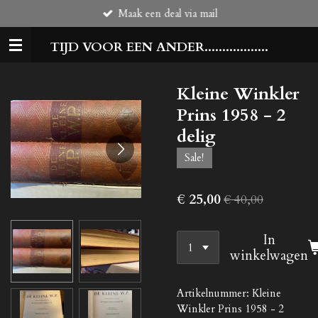
Maak een deal via mail
Ga
direct
TIJD VOOR EEN ANDER..................
naar
de
hoofdinhoud
Kleine Winkler
Prins 1958 - 2
delig
Sale!
€ 25,00
€ 40,00
In
winkelwagen
Artikelnummer:
Kleine
Winkler Prins 1958 - 2