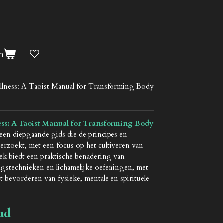
n
tillness: A Taoist Manual for Transforming Body
ness: A Taoist Manual for Transforming Body
en diepgaande gids die de principes en
erzoekt, met een focus op het cultiveren van
boek biedt een praktische benadering van
ingstechnieken en lichamelijke oefeningen, met
het bevorderen van fysieke, mentale en spirituele
ud