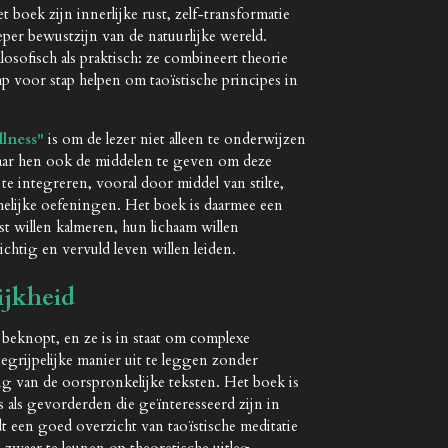
t boek zijn innerlijke rust, zelf-transformatie
per bewustzijn van de natuurlijke wereld.
osofisch als praktisch: ze combineert theorie
ap voor stap helpen om taoïstische principes in
llness"
is om de lezer niet alleen te onderwijzen
 maar hen ook de middelen te geven om deze
 te integreren, vooral door middel van stilte,
melijke oefeningen. Het boek is daarmee een
t willen kalmeren, hun lichaam willen
htig en vervuld leven willen leiden.
ijkheid
n beknopt, en ze is in staat om complexe
egrijpelijke manier uit te leggen zonder
ng van de oorspronkelijke teksten. Het boek is
 als gevorderden die geïnteresseerd zijn in
dt een goed overzicht van taoïstische meditatie
 zwaar te leunen op theoretische uitleg.