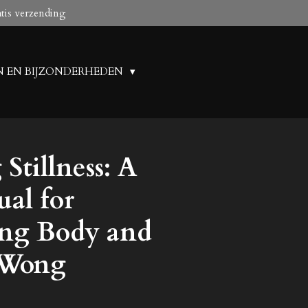
atis verzending
N EN BIJZONDERHEDEN
Stillness: A
al for
ing Body and
 Wong