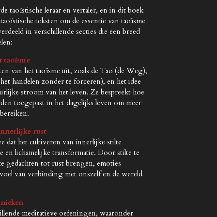
 taoïstische leraar en vertaler, en in dit boek
 taoïstische teksten om de essentie van taoïsme
verdeeld in verschillende secties die een breed
len:
t taoïsme
n van het taoïsme uit, zoals de Tao (de Weg),
et handelen zonder te forceren), en het idee
urlijke stroom van het leven. Ze bespreekt hoe
en toegepast in het dagelijks leven om meer
 bereiken.
nnerlijke rust
 dat het cultiveren van innerlijke stilte
ke en lichamelijke transformatie. Door stilte te
 gedachten tot rust brengen, emoties
voel van verbinding met onszelf en de wereld
hnieken
llende meditatieve oefeningen, waaronder