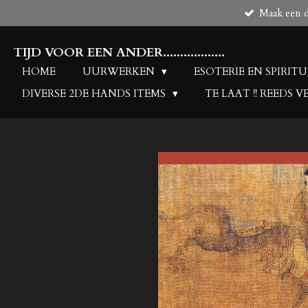
Maak een de
Ga
direct
naar
TIJD VOOR EEN ANDER..................
de
HOME
UURWERKEN
ESOTERIE EN SPIRIT
hoofdinhoud
DIVERSE 2DE HANDS ITEMS
TE LAAT !! REEDS