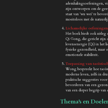
ademhalingsoefeningen, visu
zijn ontworpen om de geest
staat van 'wu wei' te bev
moeiteloos met de natuurli
Lichamelijke oefeninge
Het boek biedt ook uitleg
Qi Gong, die gericht zijn o
levensenergie (Qi) in het l
fysieke gezondheid, maar oo
emotionele stabiliteit.
Toepassing van taoïstisch
Wong bespreekt hoe taoïst
moderne leven, zelfs in dr
praktische suggesties voor
bevorderen van een gezond
van een dieper begrip van 
Thema's en Doele