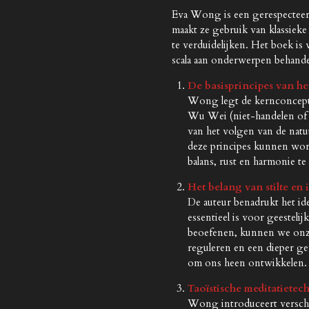
Eva Wong is een gerespecteerde
maakt ze gebruik van klassieke
te verduidelijken. Het boek is 
scala aan onderwerpen behande
De basisprincipes van he
Wong legt de kernconcepte
Wu Wei (niet-handelen of h
van het volgen van de natu
deze principes kunnen word
balans, rust en harmonie te
Het belang van stilte en i
De auteur benadrukt het idee
essentieel is voor geestelij
beoefenen, kunnen we onze
reguleren en een dieper ge
om ons heen ontwikkelen.
Taoïstische meditatietec
Wong introduceert verschi