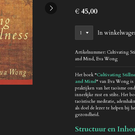
€ 45,00
In winkelwage
Artikelnummer:
Cultivating S
and Mind, Eva Wong
Het boek
"
Cultivating Still
and Mind
"
van Eva Wong is e
praktijken van het taoïsme ond
innerlijke rust en stilte. Het 
taoïstische meditatie, ademhal
als doel de lezer te helpen bij 
gezondheid.
Structuur en Inho