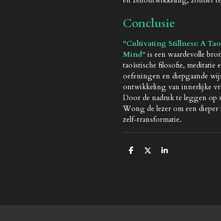
Conclusie
"Cultivating Stillness: A T
Mind"
is een waardevolle bron
taoïstische filosofie, meditatie
oefeningen en diepgaande wijs
ontwikkeling van innerlijke vr
Door de nadruk te leggen op st
Wong de lezer om een dieper i
zelf-transformatie.
D
D
S
e
e
h
l
e
a
e
l
r
n
e