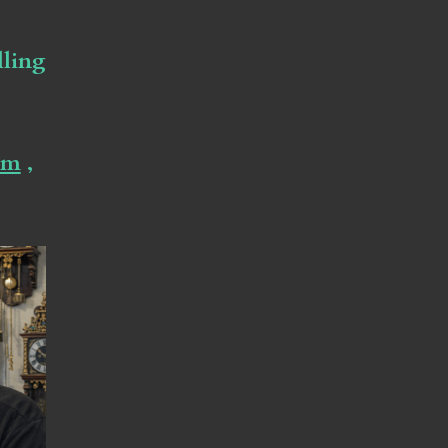
lling
om
,