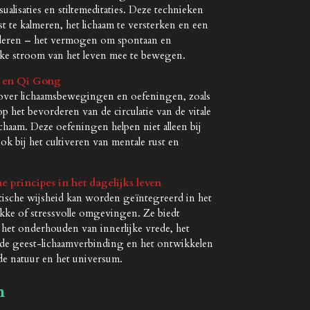
alisaties en stiltemeditaties. Deze technieken
 te kalmeren, het lichaam te versterken en een
orderen – het vermogen om spontaan en
jke stroom van het leven mee te bewegen.
n en Qi Gong
 over lichaamsbewegingen en oefeningen, zoals
p het bevorderen van de circulatie van de vitale
ichaam. Deze oefeningen helpen niet alleen bij
k bij het cultiveren van mentale rust en
e principes in het dagelijks leven
ische wijsheid kan worden geïntegreerd in het
ukke of stressvolle omgevingen. Ze biedt
 het onderhouden van innerlijke vrede, het
e geest-lichaamverbinding en het ontwikkelen
de natuur en het universum.
n