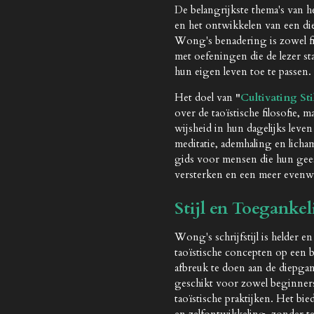
De belangrijkste thema's van he
en het ontwikkelen van een die
Wong's benadering is zowel fil
met oefeningen die de lezer st
hun eigen leven toe te passen.
Het doel van
"
Cultivating Sti
over de taoïstische filosofie,
wijsheid in hun dagelijks leven
meditatie, ademhaling en licha
gids voor mensen die hun gees
versterken en een meer evenwic
Stijl en Toegankel
Wong's schrijfstijl is helder e
taoïstische concepten op een b
afbreuk te doen aan de diepga
geschikt voor zowel beginners
taoïstische praktijken. Het bie
en zelfontwikkeling, zonder te