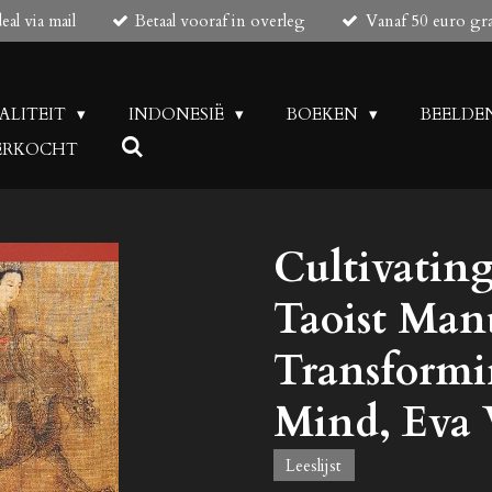
al via mail
Betaal vooraf in overleg
Vanaf 50 euro gr
UALITEIT
INDONESIË
BOEKEN
BEELDE
 VERKOCHT
Cultivating 
Taoist Manu
Transform
Mind, Eva
Leeslijst