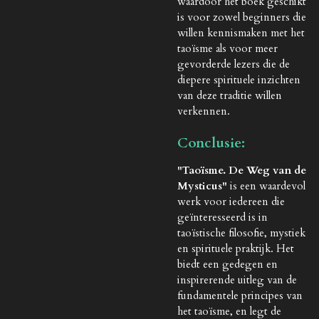
waardoor het boek geschikt
is voor zowel beginners die
willen kennismaken met het
taoïsme als voor meer
gevorderde lezers die de
diepere spirituele inzichten
van deze traditie willen
verkennen.
Conclusie:
"Taoïsme. De Weg van de
Mysticus"
is een waardevol
werk voor iedereen die
geïnteresseerd is in
taoïstische filosofie, mystiek
en spirituele praktijk. Het
biedt een gedegen en
inspirerende uitleg van de
fundamentele principes van
het taoïsme, en legt de