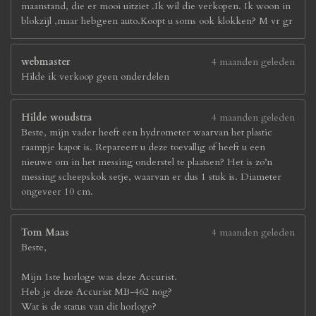
maanstand, die er mooi uitziet .Ik wil die verkopen. Ik woon in
blokzijl ,maar hebgeen auto.Koopt u soms ook klokken? M vr gr
webmaster
4 maanden geleden
Hilde ik verkoop geen onderdelen
Hilde woudstra
4 maanden geleden
Beste, mijn vader heeft een hydrometer waarvan het plastic
raampje kapot is. Repareert u deze toevallig of heeft u een
nieuwe om in het messing onderstel te plaatsen? Het is zo’n
messing scheepskok setje, waarvan er dus 1 stuk is. Diameter
ongeveer 10 cm.
Tom Maas
4 maanden geleden
Beste,
Mijn 1ste horloge was deze Accurist.
Heb je deze Accurist MB-462 nog?
Wat is de status van dit horloge?