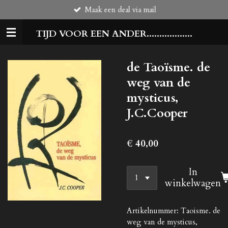
Maak een deal via mail
Ga
direct
TIJD VOOR EEN ANDER..................
naar
de
hoofdinhoud
de Taoïsme. de
weg van de
mysticus,
J.C.Cooper
€ 40,00
In
winkelwagen
Artikelnummer:
Taoisme. de
weg van de mysticus,