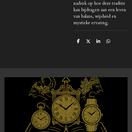
nadruk op hoe deze traditie
kan bijdragen aan een leven
van balans, wijsheid en
mystieke ervaring.
D
D
S
D
e
e
h
e
l
e
a
l
e
l
r
e
n
e
n