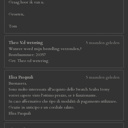
Graag hoor ik van u.
Groeten,
Tom
Theo V.d wetering
5 maanden geleden
Waneer word mijn bestelling verzonden,?
Bestelnummer: 20357
Grt: Theo vd wetering
Elisa Pasquali
5 maanden geleden
Buonasera.
Sono molto interessata all'acquisto dello Swatch Scuba Irony
vorrei sapere visto l'ottimo prezzo, se è funzionante.
In caso affermativo che tipo di modalità di pagamento utilizzare.
Grazie in anticipo e un cordiale saluto.
Elisa Pasquali