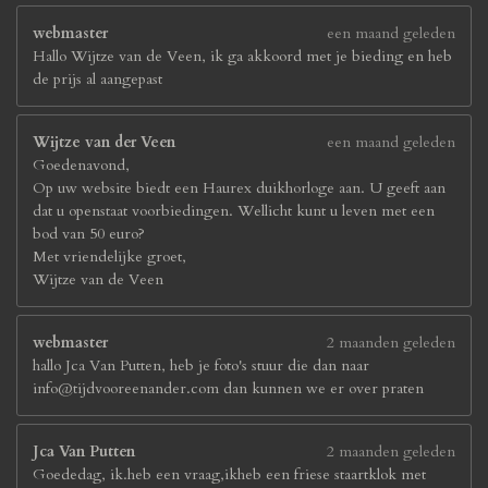
webmaster
een maand geleden
Hallo Wijtze van de Veen, ik ga akkoord met je bieding en heb
de prijs al aangepast
Wijtze van der Veen
een maand geleden
Goedenavond,
Op uw website biedt een Haurex duikhorloge aan. U geeft aan
dat u openstaat voorbiedingen. Wellicht kunt u leven met een
bod van 50 euro?
Met vriendelijke groet,
Wijtze van de Veen
webmaster
2 maanden geleden
hallo Jca Van Putten, heb je foto's stuur die dan naar
info@tijdvooreenander.com dan kunnen we er over praten
Jca Van Putten
2 maanden geleden
Goededag, ik.heb een vraag,ikheb een friese staartklok met