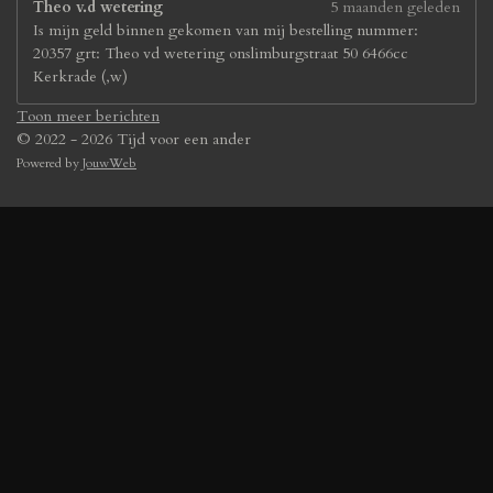
Theo v.d wetering
5 maanden geleden
Is mijn geld binnen gekomen van mij bestelling nummer:
20357 grt: Theo vd wetering onslimburgstraat 50 6466cc
Kerkrade (,w)
Toon meer berichten
© 2022 - 2026 Tijd voor een ander
Powered by
JouwWeb