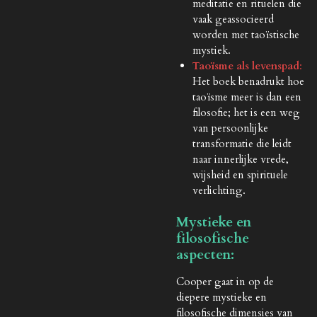
meditatie en rituelen die
vaak geassocieerd
worden met taoïstische
mystiek.
Taoïsme als levenspad
:
Het boek benadrukt hoe
taoïsme meer is dan een
filosofie; het is een weg
van persoonlijke
transformatie die leidt
naar innerlijke vrede,
wijsheid en spirituele
verlichting.
Mystieke en
filosofische
aspecten:
Cooper gaat in op de
diepere mystieke en
filosofische dimensies van