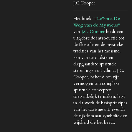
J.C.Cooper
Het boek
"Taoïsme. De
Weg van de Mysticus"
van
J.C. Cooper
biedt een
uitgebreide introductie tot
de filosofie en de mystieke
tradities van het taoïsme,
een van de oudste en
diepgaandste spirituele
stromingen uit China. J.C.
Cooper, bekend om zijn
vermogen om complexe
spirituele concepten
toegankelijk te maken, legt
in dit werk de basisprincipes
van het taoïsme uit, evenals
de rijkdom aan symboliek en
wijsheid die het bevat.