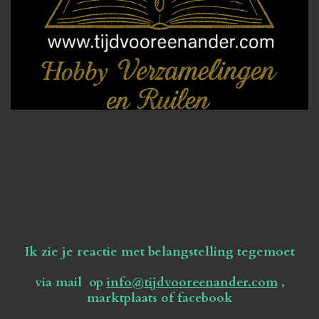
Ik zie je reactie met belangstelling tegemoet
via mail op
info@tijdvooreenander.com
,
marktplaats of facebook