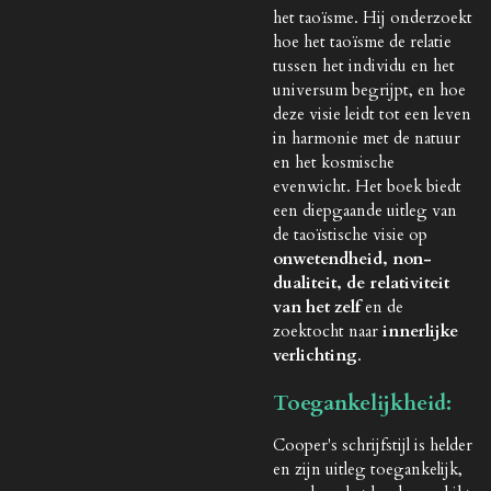
het taoïsme. Hij onderzoekt
hoe het taoïsme de relatie
tussen het individu en het
universum begrijpt, en hoe
deze visie leidt tot een leven
in harmonie met de natuur
en het kosmische
evenwicht. Het boek biedt
een diepgaande uitleg van
de taoïstische visie op
onwetendheid, non-
dualiteit, de relativiteit
van het zelf
en de
zoektocht naar
innerlijke
verlichting
.
Toegankelijkheid:
Cooper's schrijfstijl is helder
en zijn uitleg toegankelijk,