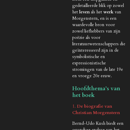
gedetailleerde blik op zowel
het
leven
als het
werk
van
Morgenstern, en is een
waardevolle bron voor
zowel liefhebbers van zijn
poëzie als voor
literatuurwetenschappers die
geïnteresseerd zijn in de
symbolistische en
expressionistische
stromingen van de late 19e
en vroege 20e eeuw.
Hoofdthema’s van
het boek
1.
De biografie van
Christian Morgenstern
Bernd-Udo Kush biedt een
grondige analyse van het