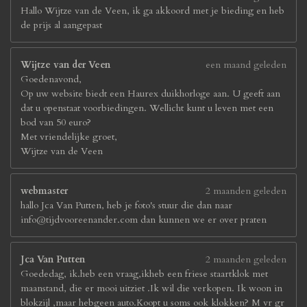
Hallo Wijtze van de Veen, ik ga akkoord met je bieding en heb
de prijs al aangepast
Wijtze van der Veen
een maand geleden
Goedenavond,
Op uw website biedt een Haurex duikhorloge aan. U geeft aan
dat u openstaat voorbiedingen. Wellicht kunt u leven met een
bod van 50 euro?
Met vriendelijke groet,
Wijtze van de Veen
webmaster
2 maanden geleden
hallo Jca Van Putten, heb je foto's stuur die dan naar
info@tijdvooreenander.com dan kunnen we er over praten
Jca Van Putten
2 maanden geleden
Goededag, ik.heb een vraag,ikheb een friese staartklok met
maanstand, die er mooi uitziet .Ik wil die verkopen. Ik woon in
blokzijl ,maar hebgeen auto.Koopt u soms ook klokken? M vr gr