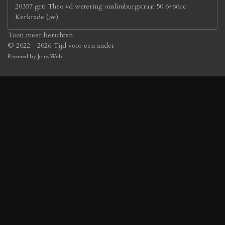
20357 grt: Theo vd wetering onslimburgstraat 50 6466cc
Kerkrade (,w)
Toon meer berichten
© 2022 - 2026 Tijd voor een ander
Powered by
JouwWeb