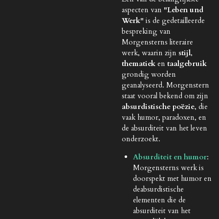
aspecten van
"Leben und
Werk"
is de gedetailleerde
bespreking van
Morgensterns literaire
werk, waarin zijn
stijl
,
thematiek
en
taalgebruik
grondig worden
geanalyseerd. Morgenstern
staat vooral bekend om zijn
absurdistische poëzie
, die
vaak humor, paradoxen, en
de absurditeit van het leven
onderzoekt.
Absurditeit en humor
:
Morgensterns werk is
doorspekt met humor en
deabsurdistische
elementen die de
absurditeit van het