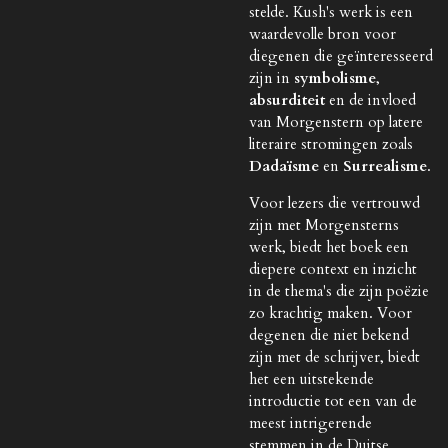
stelde. Kush's werk is een
waardevolle bron voor
diegenen die geïnteresseerd
zijn in
symbolisme
,
absurditeit
en de invloed
van Morgenstern op latere
literaire stromingen zoals
Dadaïsme
en
Surrealisme
.
Voor lezers die vertrouwd
zijn met Morgensterns
werk, biedt het boek een
diepere context en inzicht
in de thema's die zijn poëzie
zo krachtig maken. Voor
degenen die niet bekend
zijn met de schrijver, biedt
het een uitstekende
introductie tot een van de
meest intrigerende
stemmen in de Duitse