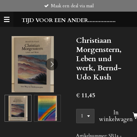
Maak een deal via mail
Ga
direct
TIJD VOOR EEN ANDER..................
naar
de
hoofdinhoud
Christiaan
Morgenstern,
Leben und
werk, Bernd-
Udo Kush
€ 11,45
In
winkelwagen
Artikelnummer:
SB1a -