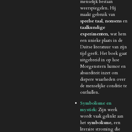
menselijk bestaan
weerspiegelen. Hij
maakt gebruik van
speelse taal
,
nonsens
en
taalkundige
experimenten
, wat hem
een unieke plaats in de
Duitse literatuur van zijn
tijd geeft. Het boek gaat
uitgebreid in op hoe
Morgenstern humor en
absurditeit inzet om
diepere waarheden over
de menselijke conditie te
onthullen.
Symbolisme en
mystiek
:
Zijn werk
wordt vaak gelinkt aan
het
symbolisme
, een
literaire stroming die