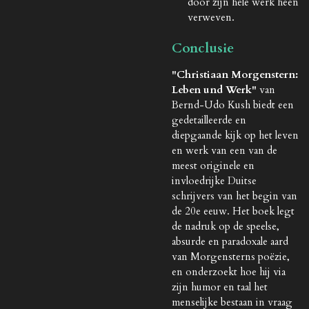
door zijn hele werk heen
verweven.
Conclusie
"Christiaan Morgenstern:
Leben und Werk"
van
Bernd-Udo Kush biedt een
gedetailleerde en
diepgaande kijk op het leven
en werk van een van de
meest originele en
invloedrijke Duitse
schrijvers van het begin van
de 20e eeuw. Het boek legt
de nadruk op de speelse,
absurde en paradoxale aard
van Morgensterns poëzie,
en onderzoekt hoe hij via
zijn humor en taal het
menselijke bestaan in vraag