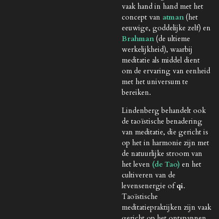
vaak hand in hand met het
concept van
atman
(het
eeuwige, goddelijke zelf) en
Brahman
(de ultieme
werkelijkheid), waarbij
meditatie als middel dient
om de ervaring van eenheid
met het universum te
bereiken.
Lindenberg behandelt ook
de taoïstische benadering
van meditatie, die gericht is
op het in harmonie zijn met
de natuurlijke stroom van
het leven
(de Tao)
en het
cultiveren van de
levensenergie of
qi
.
Taoïstische
meditatiepraktijken zijn vaak
gericht op het ontspannen