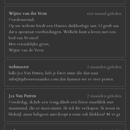
Wijtze van der Veen
een maand geleden
Goedenavond,
Op uw website biedt een Haurex duikhorloge aan. U geeft aan
dat u openstaat voorbiedingen. Wellicht kunt u leven met een
bod van 50 euro?
Met vriendelijke groet,
Wijtze van de Veen
webmaster
2 maanden geleden
hallo Jca Van Putten, heb je foto's stuur die dan naar
info@tijdvooreenander.com dan kunnen we er over praten
Jca Van Putten
2 maanden geleden
Goededag, ik.heb een vraag,ikheb een friese staartklok met
maanstand, die er mooi uitziet .Ik wil die verkopen. Ik woon in
blokzijl ,maar hebgeen auto.Koopt u soms ook klokken? M vr gr