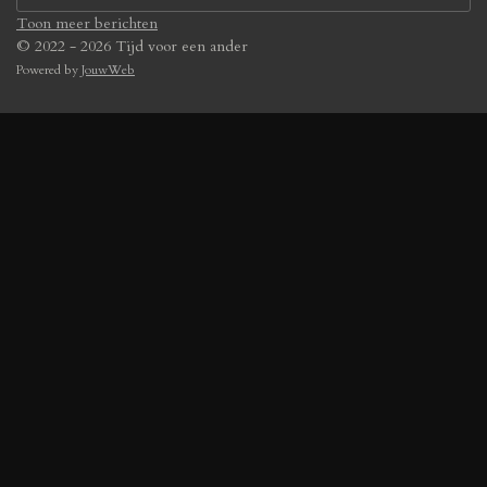
Toon meer berichten
© 2022 - 2026 Tijd voor een ander
Powered by
JouwWeb