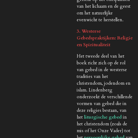
van het lichaam en de geest
om het natuurlijke
evenwicht te herstellen.
3. Westerse
Gebedspraktijken: Religie
en Spiritualiteit
Het tweede deel van het
boek richt zich op de rol
van gebed in de westerse
tradities van het
christendom, jodendom en
islam. Lindenberg
onderzoekt de verschillende
vormen van gebed die in
deze religies bestaan, van
het
liturgische gebed
in
het christendom (zoals de
mis of het Onze Vader) tot
het
persoonlijke gebed
van