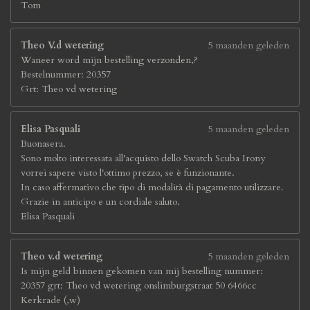
Tom
Theo V.d wetering
5 maanden geleden
Waneer word mijn bestelling verzonden,?
Bestelnummer: 20357
Grt: Theo vd wetering
Elisa Pasquali
5 maanden geleden
Buonasera.
Sono molto interessata all'acquisto dello Swatch Scuba Irony
vorrei sapere visto l'ottimo prezzo, se è funzionante.
In caso affermativo che tipo di modalità di pagamento utilizzare.
Grazie in anticipo e un cordiale saluto.
Elisa Pasquali
Theo v.d wetering
5 maanden geleden
Is mijn geld binnen gekomen van mij bestelling nummer:
20357 grt: Theo vd wetering onslimburgstraat 50 6466cc
Kerkrade (,w)