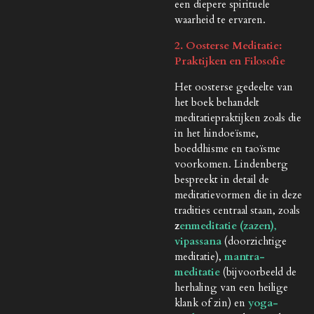
een diepere spirituele
waarheid te ervaren.
2. Oosterse Meditatie:
Praktijken en Filosofie
Het oosterse gedeelte van
het boek behandelt
meditatiepraktijken zoals die
in het hindoeïsme,
boeddhisme en taoïsme
voorkomen. Lindenberg
bespreekt in detail de
meditatievormen die in deze
tradities centraal staan, zoals
z
enmeditatie (zazen)
,
vipassana
(doorzichtige
meditatie),
mantra-
meditatie
(bijvoorbeeld de
herhaling van een heilige
klank of zin) en
yoga-