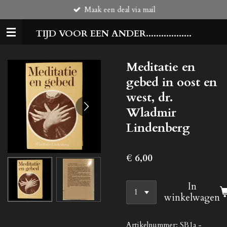
Maak een deal via mail
Ga
direct
TIJD VOOR EEN ANDER..................
naar
de
hoofdinhoud
Meditatie en
gebed in oost en
west, dr.
Wladmir
Lindenberg
€ 6,00
In
winkelwagen
Artikelnummer:
SB1a -