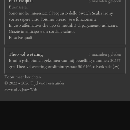
Elisa Pasquali
5 maanden geleden
Buonasera.
Sono molto interessata all'acquisto dello Swatch Scuba Irony
vorrei sapere visto l'ottimo prezzo, se è funzionante.
In caso affermativo che tipo di modalità di pagamento utilizzare.
Grazie in anticipo e un cordiale saluto.
Elisa Pasquali
Theo v.d wetering
5 maanden geleden
Is mijn geld binnen gekomen van mij bestelling nummer: 20357
grt: Theo vd wetering onslimburgstraat 50 6466cc Kerkrade (,w)
Toon meer berichten
© 2022 - 2026 Tijd voor een ander
Powered by
JouwWeb