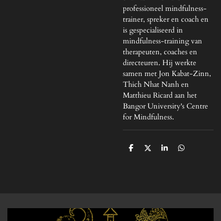
professioneel mindfulness-
trainer, spreker en coach en
is gespecialiseerd in
mindfulness-training van
therapeuten, coaches en
directeuren. Hij werkte
samen met Jon Kabat-Zinn,
Thich Nhat Nanh en
Matthieu Ricard aan het
Bangor University's Centre
for Mindfulness.
D
D
S
D
e
e
h
e
l
e
a
l
e
l
r
e
n
e
n