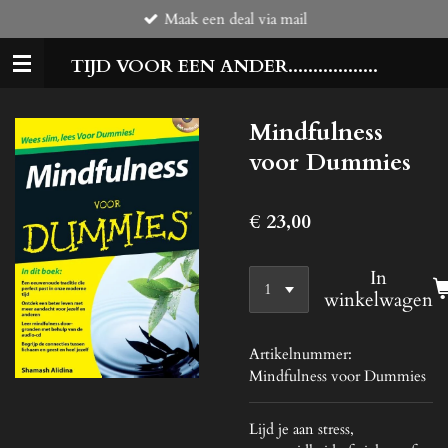
Maak een deal via mail
Ga
direct
TIJD VOOR EEN ANDER..................
naar
de
hoofdinhoud
Mindfulness
voor Dummies
€ 23,00
In
winkelwagen
Artikelnummer:
Mindfulness voor Dummies
Lijd je aan stress,