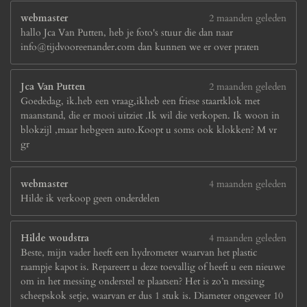
webmaster
2 maanden geleden
hallo Jca Van Putten, heb je foto's stuur die dan naar
info@tijdvooreenander.com dan kunnen we er over praten
Jca Van Putten
2 maanden geleden
Goededag, ik.heb een vraag,ikheb een friese staartklok met
maanstand, die er mooi uitziet .Ik wil die verkopen. Ik woon in
blokzijl ,maar hebgeen auto.Koopt u soms ook klokken? M vr
gr
webmaster
4 maanden geleden
Hilde ik verkoop geen onderdelen
Hilde woudstra
4 maanden geleden
Beste, mijn vader heeft een hydrometer waarvan het plastic
raampje kapot is. Repareert u deze toevallig of heeft u een nieuwe
om in het messing onderstel te plaatsen? Het is zo’n messing
scheepskok setje, waarvan er dus 1 stuk is. Diameter ongeveer 10