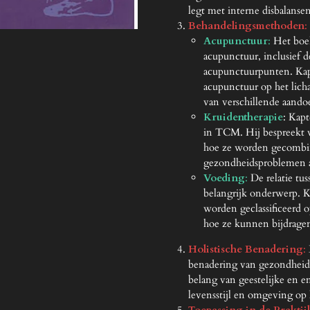
legt met interne disbalansen
Behandelingsmethoden
:
Acupunctuur
:
Het boe
acupunctuur, inclusief 
acupunctuurpunten. Kap
acupunctuur op het lich
van verschillende aand
Kruidentherapie
: Kapt
in TCM. Hij bespreekt 
hoe ze worden gecombin
gezondheidsproblemen a
Voeding
:
De relatie tu
belangrijk onderwerp. 
worden geclassificeerd 
hoe ze kunnen bijdragen
Holistische Benadering
:
E
benadering van gezondheid
belang van geestelijke en e
levensstijl en omgeving op 
Toepassing in de Praktij