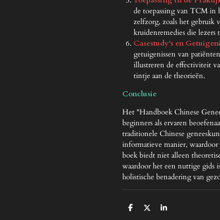
de toepassing van TCM in he
zelfzorg, zoals het gebrui
kruidenremedies die lezers 
Casestudy's en Getuigen
getuigenissen van patiënte
illustreren de effectiviteit
tintje aan de theorieën.
Conclusie
Het "Handboek Chinese Genees
beginners als ervaren beoefenaa
traditionele Chinese geneeskund
informatieve manier, waardoor
boek biedt niet alleen theoreti
waardoor het een nuttige gids is
holistische benadering van gez
D
D
S
e
e
h