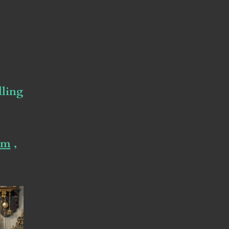
lling
om
,