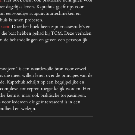
t dagelijks leven. Kaptchuk geeft tips voor
k van eenvoudige acupunctuurtechnieken en
thuis kunnen proberen.
issen
:
Door het boek heen zijn er casestudy's en
n die baat hebben gehad bij TCM. Deze verhalen
 van de behandelingen en geven een persoonlijk
wijzen" is een waardevolle bron voor zowel
rs die meer willen leren over de principes van de
e. Kaptchuk schrijft op een begrijpelijke en
 complexe concepten toegankelijk worden. Het
sche kennis, maar ook praktische toepassingen,
 voor iedereen die geïnteresseerd is in een
ondheid en welzijn.