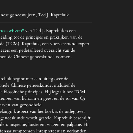
ese geneeswijzen, Ted J. Kaptchuk
neeswijzen"
van Ted J. Kaptchuk is een
leiding tot de principes en praktijken van de
nde (TCM). Kaptchuk, een vooraanstaand expert
ezers een gedetailleerd overzicht van de
samen de Chinese geneeskunde vormen.
chuk begint met een uitleg over de
onele Chinese geneeskunde, inclusief de
e filosofische principes. Hij legt uit hoe TCM
 brengen van lichaam en geest en de rol van Qi
dhaven van gezondheid.
langrijk aspect van het boek is de uitleg over
 geneeskunde wordt gesteld. Kaptchuk beschrijft
en: inspectie, luisteren, vragen en palpatie. Hij
fenaar symptomen interpreteert en verbanden