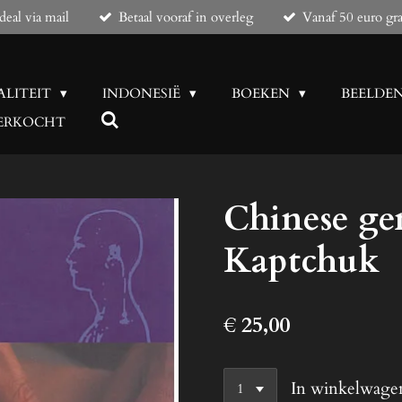
eal via mail
Betaal vooraf in overleg
Vanaf 50 euro gra
ALITEIT
INDONESIË
BOEKEN
BEELDE
 VERKOCHT
Chinese gen
Kaptchuk
€ 25,00
In winkelwage