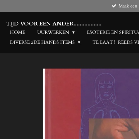
Maak een d
Ga
direct
naar
TIJD VOOR EEN ANDER..................
de
HOME
UURWERKEN
ESOTERIE EN SPIRITU
hoofdinhoud
DIVERSE 2DE HANDS ITEMS
TE LAAT !! REEDS