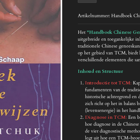
Artikelnummer:
Handboek Chin
Het
"Handboek Chinese Ge
uitgebreide en toegankelijke in
traditionele Chinese geneesku
op het gebied van TCM, biedt l
verschillende elementen die 
Inhoud en Structuur
Introductie tot TCM
:
Kapt
fundamenten van de traditi
historische achtergrond en d
zich richt op het in balans
(levensenergie) in het han
Diagnose in TCM
:
Een be
hoe diagnose in de Chinese
de vier diagnostische method
legt uit hoe een TCM-beoe