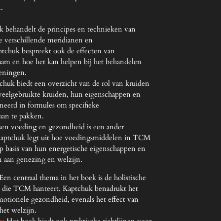
.
k behandelt de principes en technieken van
de verschillende meridianen en
tchuk bespreekt ook de effecten van
aam en hoe het kan helpen bij het behandelen
oeningen.
chuk biedt een overzicht van de rol van kruiden
veelgebruikte kruiden, hun eigenschappen en
eerd in formules om specifieke
an te pakken.
ssen voeding en gezondheid is een ander
Kaptchuk legt uit hoe voedingsmiddelen in TCM
op basis van hun energetische eigenschappen en
 aan genezing en welzijn.
en centraal thema in het boek is de holistische
 die TCM hanteert. Kaptchuk benadrukt het
motionele gezondheid, evenals het effect van
het welzijn.
k
:
Het boek biedt ook praktische richtlijnen voor