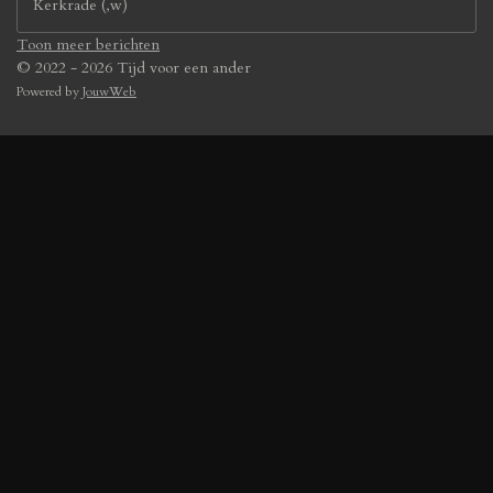
Kerkrade (,w)
Toon meer berichten
© 2022 - 2026 Tijd voor een ander
Powered by
JouwWeb