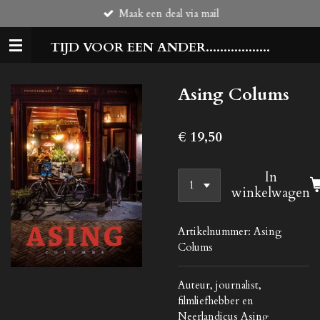
Maak een deal via mail
Ga
direct
TIJD VOOR EEN ANDER..................
naar
de
hoofdinhoud
Asing Colums
€ 19,50
In
winkelwagen
Artikelnummer:
Asing
Colums
Auteur, journalist,
filmliefhebber en
Neerlandicus Asing