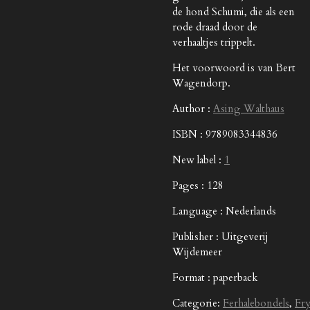
de hond Schumi, die als een
rode draad door de
verhaaltjes trippelt.
Het voorwoord is van Bert
Wagendorp.
Author :
Asing Walthaus
ISBN : 9789083344836
New label :
1
Pages : 128
Language : Nederlands
Publisher : Uitgeverij
Wijdemeer
Format : paperback
Categorie:
Ferhalebondels
,
Fry