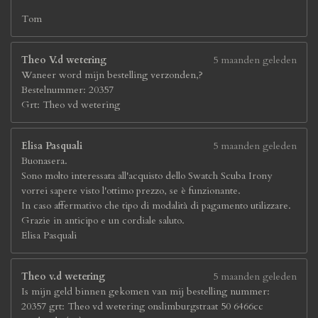
Tom
Theo V.d wetering
5 maanden geleden
Waneer word mijn bestelling verzonden,?
Bestelnummer: 20357
Grt: Theo vd wetering
Elisa Pasquali
5 maanden geleden
Buonasera.
Sono molto interessata all'acquisto dello Swatch Scuba Irony
vorrei sapere visto l'ottimo prezzo, se è funzionante.
In caso affermativo che tipo di modalità di pagamento utilizzare.
Grazie in anticipo e un cordiale saluto.
Elisa Pasquali
Theo v.d wetering
5 maanden geleden
Is mijn geld binnen gekomen van mij bestelling nummer:
20357 grt: Theo vd wetering onslimburgstraat 50 6466cc