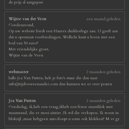
de prijs al aangepast
Wijtze van der Veen
een maand geleden
Goedenavond,
Op uw website biedt een Haurex duikhorloge aan. U geeft aan
dat u openstaat voorbiedingen. Wellicht kunt u leven met een
bod van 50 euro?
Met vriendelijke groet,
Wijtze van de Veen
webmaster
2 maanden geleden
hallo Jca Van Putten, heb je foto's stuur die dan naar
info@tijdvooreenander.com dan kunnen we er over praten
Jca Van Putten
2 maanden geleden
Goededag, ik.heb een vraag,ikheb een friese staartklok met
maanstand, die er mooi uitziet .Ik wil die verkopen. Ik woon in
blokzijl ,maar hebgeen auto.Koopt u soms ook klokken? M vr gr