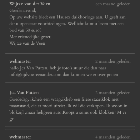
Wijtze van der Veen
een maand geleden
Goedenavond,
Op uw website biedt een Haurex duikhorloge aan. U geeft aan
dat u openstaat voorbiedingen. Wellicht kunt u leven met een
bod van 50 euro?
Met vriendelijke groet,
Wijtze van de Veen
webmaster
2 maanden geleden
hallo Jca Van Putten, heb je foto's stuur die dan naar
info@tijdvooreenander.com dan kunnen we er over praten
Jca Van Putten
2 maanden geleden
Goededag, ik.heb een vraag,ikheb een friese staartklok met
maanstand, die er mooi uitziet .Ik wil die verkopen. Ik woon in
blokzijl ,maar hebgeen auto.Koopt u soms ook klokken? M vr
gr
webmaster
4 maanden geleden