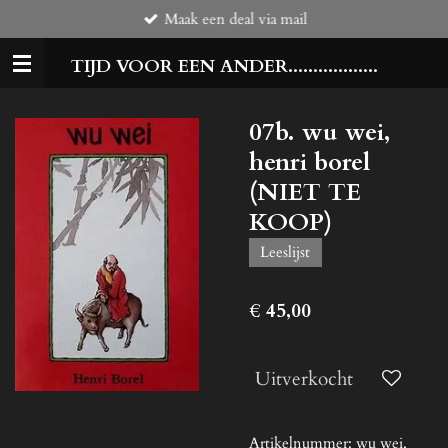
Maak een deal via mail
Ga
direct
TIJD VOOR EEN ANDER..................
naar
de
hoofdinhoud
07b. wu wei,
henri borel
(NIET TE
KOOP)
Leeslijst
€ 45,00
Uitverkocht
Artikelnummer:
wu wei,