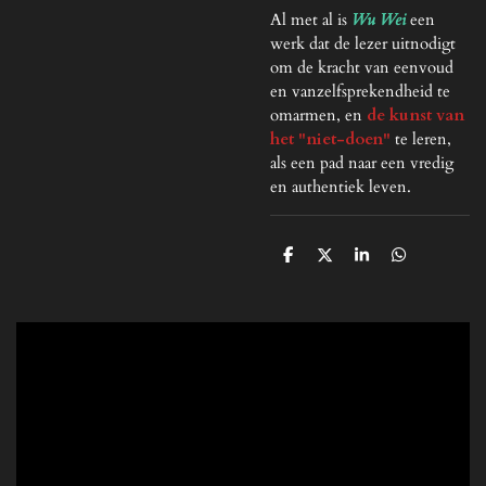
Al met al is
Wu Wei
een
werk dat de lezer uitnodigt
om de kracht van eenvoud
en vanzelfsprekendheid te
omarmen, en
de kunst van
het "niet-doen"
te leren,
als een pad naar een vredig
en authentiek leven.
D
D
S
D
e
e
h
e
l
e
a
l
e
l
r
e
n
e
n