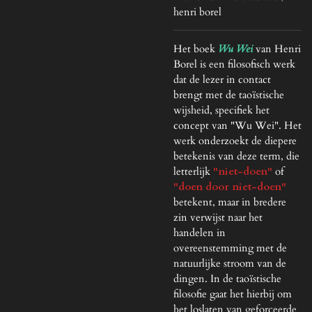
henri borel
Het boek
Wu Wei
van Henri
Borel is een filosofisch werk
dat de lezer in contact
brengt met de taoïstische
wijsheid, specifiek het
concept van "Wu Wei". Het
werk onderzoekt de diepere
betekenis van deze term, die
letterlijk
"niet-doen"
of
"doen door niet-doen"
betekent, maar in bredere
zin verwijst naar het
handelen in
overeenstemming met de
natuurlijke stroom van de
dingen. In de taoïstische
filosofie gaat het hierbij om
het loslaten van geforceerde