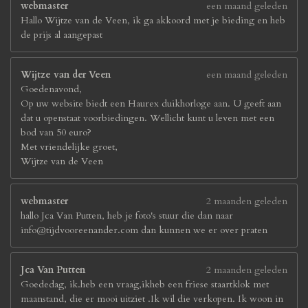
webmaster
een maand geleden
Hallo Wijtze van de Veen, ik ga akkoord met je bieding en heb
de prijs al aangepast
Wijtze van der Veen
een maand geleden
Goedenavond,
Op uw website biedt een Haurex duikhorloge aan. U geeft aan
dat u openstaat voorbiedingen. Wellicht kunt u leven met een
bod van 50 euro?
Met vriendelijke groet,
Wijtze van de Veen
webmaster
2 maanden geleden
hallo Jca Van Putten, heb je foto's stuur die dan naar
info@tijdvooreenander.com dan kunnen we er over praten
Jca Van Putten
2 maanden geleden
Goededag, ik.heb een vraag,ikheb een friese staartklok met
maanstand, die er mooi uitziet .Ik wil die verkopen. Ik woon in