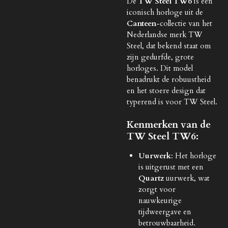
De
TW Steel TW6
is een
iconisch horloge uit de
Canteen
-collectie van het
Nederlandse merk TW
Steel, dat bekend staat om
zijn gedurfde, grote
horloges. Dit model
benadrukt de robuustheid
en het stoere design dat
typerend is voor TW Steel.
Kenmerken van de
TW Steel TW6:
Uurwerk
: Het horloge
is uitgerust met een
Quartz
uurwerk, wat
zorgt voor
nauwkeurige
tijdweergave en
betrouwbaarheid.