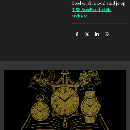
Steel en dit model vind je op
TW Steel's officiële
website
.
D
D
S
D
e
e
h
e
l
e
a
l
e
l
r
e
n
e
n