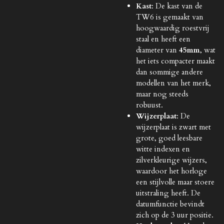
Kast
: De kast van de
TW6 is gemaakt van
hoogwaardig roestvrij
staal en heeft een
diameter van
45mm
, wat
het iets compacter maakt
dan sommige andere
modellen van het merk,
maar nog steeds
robuust.
Wijzerplaat
: De
wijzerplaat is zwart met
grote, goed leesbare
witte indexen en
zilverkleurige wijzers,
waardoor het horloge
een stijlvolle maar stoere
uitstraling heeft. De
datumfunctie bevindt
zich op de 3 uur positie.