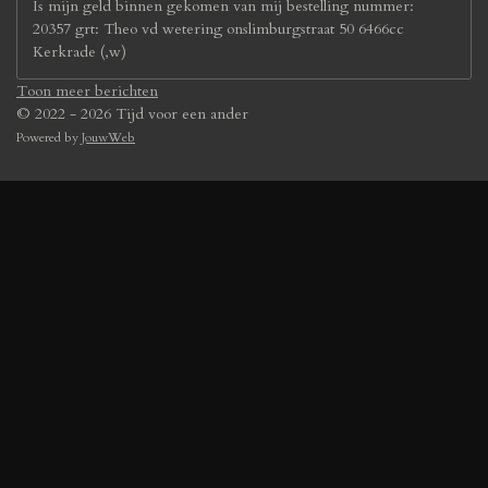
Is mijn geld binnen gekomen van mij bestelling nummer:
20357 grt: Theo vd wetering onslimburgstraat 50 6466cc
Kerkrade (,w)
Toon meer berichten
© 2022 - 2026 Tijd voor een ander
Powered by
JouwWeb