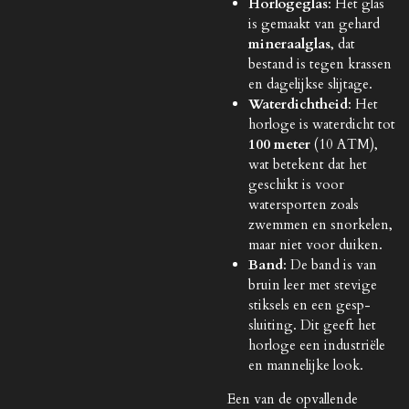
Horlogeglas
: Het glas
is gemaakt van gehard
mineraalglas
, dat
bestand is tegen krassen
en dagelijkse slijtage.
Waterdichtheid
: Het
horloge is waterdicht tot
100 meter
(10 ATM),
wat betekent dat het
geschikt is voor
watersporten zoals
zwemmen en snorkelen,
maar niet voor duiken.
Band
: De band is van
bruin leer met stevige
stiksels en een gesp-
sluiting. Dit geeft het
horloge een industriële
en mannelijke look.
Een van de opvallende