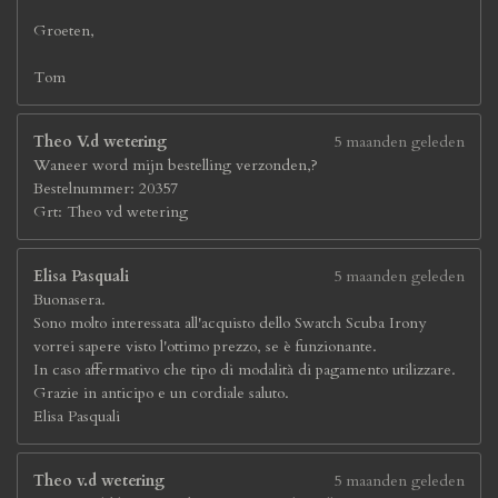
Groeten,
Tom
Theo V.d wetering
5 maanden geleden
Waneer word mijn bestelling verzonden,?
Bestelnummer: 20357
Grt: Theo vd wetering
Elisa Pasquali
5 maanden geleden
Buonasera.
Sono molto interessata all'acquisto dello Swatch Scuba Irony
vorrei sapere visto l'ottimo prezzo, se è funzionante.
In caso affermativo che tipo di modalità di pagamento utilizzare.
Grazie in anticipo e un cordiale saluto.
Elisa Pasquali
Theo v.d wetering
5 maanden geleden