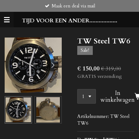
Maak een deal via mail
Ga
direct
TIJD VOOR EEN ANDER..................
naar
de
hoofdinhoud
TW Steel TW6
Sale!
€ 150,00
€ 319,00
GRATIS verzending
In
winkelwagen
Artikelnummer:
TW Steel
TW6