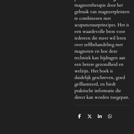
magneettherapie door het
gebruik van magneetpleisters
te combineren met
acupunctuurprincipes. Het is
een waardevolle bron voor
iedereen die meer wil leren
over zelfbehandeling met
magneten en hoe deze
techniek kan bijdragen aan
een betere gezondheid en
welzijn. Het boek is
duidelijk geschreven, goed
geïllustreerd, en biedt
praktische informatie die
direct kan worden toegepast.
D
D
S
D
e
e
h
e
l
e
a
l
e
l
r
e