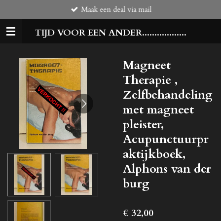
Maak een deal via mail
Ga
direct
TIJD VOOR EEN ANDER..................
naar
de
hoofdinhoud
Magneet
Therapie ,
Zelfbehandeling
met magneet
pleister,
Acupunctuurpr
aktijkboek,
Alphons van der
burg
€ 32,00