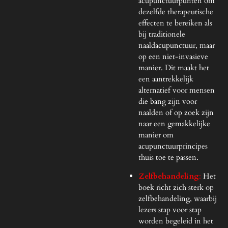
acupunctuurpunten om
dezelfde therapeutische
effecten te bereiken als
bij traditionele
naaldacupunctuur, maar
op een niet-invasieve
manier. Dit maakt het
een aantrekkelijk
alternatief voor mensen
die bang zijn voor
naalden of op zoek zijn
naar een gemakkelijke
manier om
acupunctuurprincipes
thuis toe te passen.
Zelfbehandeling
:
Het
boek richt zich sterk op
zelfbehandeling, waarbij
lezers stap voor stap
worden begeleid in het