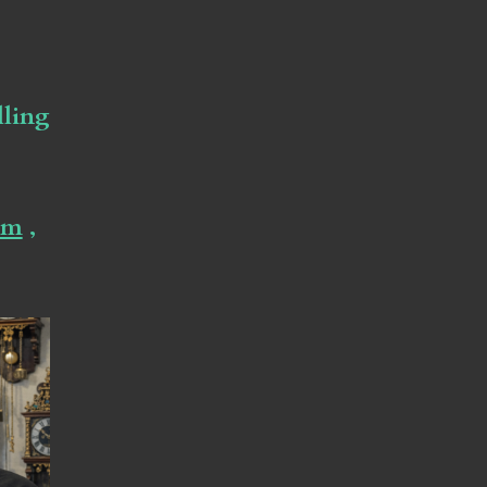
lling
om
,