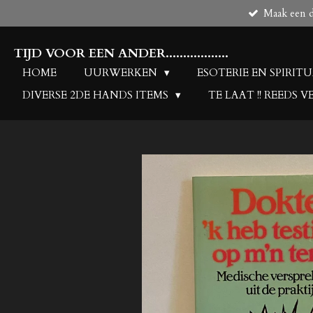
Maak een de
Ga
direct
naar
TIJD VOOR EEN ANDER..................
de
HOME
UURWERKEN
ESOTERIE EN SPIRIT
hoofdinhoud
DIVERSE 2DE HANDS ITEMS
TE LAAT !! REEDS