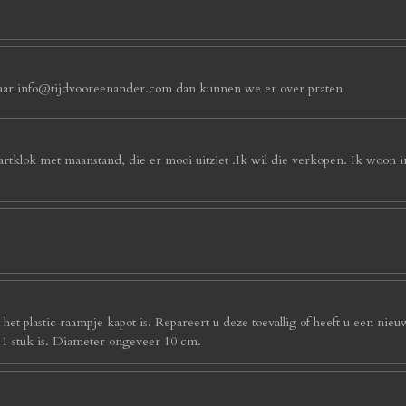
an naar info@tijdvooreenander.com dan kunnen we er over praten
artklok met maanstand, die er mooi uitziet .Ik wil die verkopen. Ik woon 
et plastic raampje kapot is. Repareert u deze toevallig of heeft u een nieu
s 1 stuk is. Diameter ongeveer 10 cm.