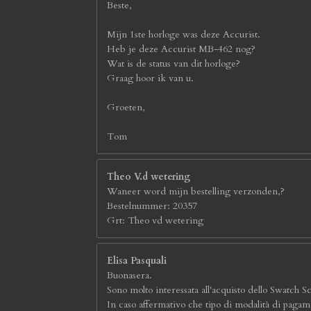
Beste,
Mijn 1ste horloge was deze Accurist.
Heb je deze Accurist MB-462 nog?
Wat is de status van dit horloge?
Graag hoor ik van u.
Groeten,
Tom
Theo V.d wetering
Waneer word mijn bestelling verzonden,?
Bestelnummer: 20357
Grt: Theo vd wetering
Elisa Pasquali
Buonasera.
Sono molto interessata all'acquisto dello Swatch S
In caso affermativo che tipo di modalità di pagame