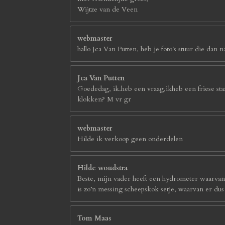
Wijtze van de Veen
webmaster
hallo Jca Van Putten, heb je foto's stuur die d
Jca Van Putten
Goededag, ik.heb een vraag,ikheb een friese sta
klokken? M vr gr
webmaster
Hilde ik verkoop geen onderdelen
Hilde woudstra
Beste, mijn vader heeft een hydrometer waarvan h
is zo’n messing scheepskok setje, waarvan er du
Tom Maas