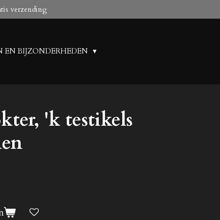
atis verzending
N EN BIJZONDERHEDEN
er, 'k testikels
nen
n