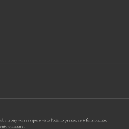
cuba Irony vorrei sapere visto l'ottimo prezzo, se è funzionante.
nto utilizzare.