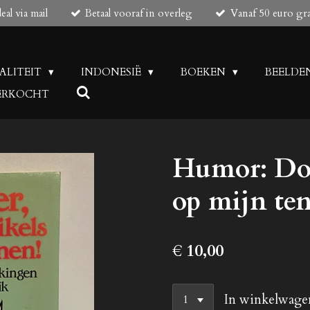
al via mail
Betaal vooraf in overleg
Vanaf 50 euro gr
UALITEIT
INDONESIË
BOEKEN
BEELDE
 VERKOCHT
Humor: Dokt
op mijn te
€ 10,00
In winkelwage