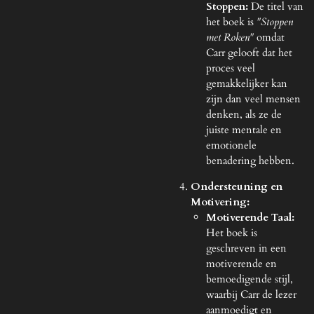
Stoppen:
De titel van
het boek is
"Stoppen
met Roken"
omdat
Carr gelooft dat het
proces veel
gemakkelijker kan
zijn dan veel mensen
denken, als ze de
juiste mentale en
emotionele
benadering hebben.
Ondersteuning en
Motivering:
Motiverende Taal:
Het boek is
geschreven in een
motiverende en
bemoedigende stijl,
waarbij Carr de lezer
aanmoedigt en