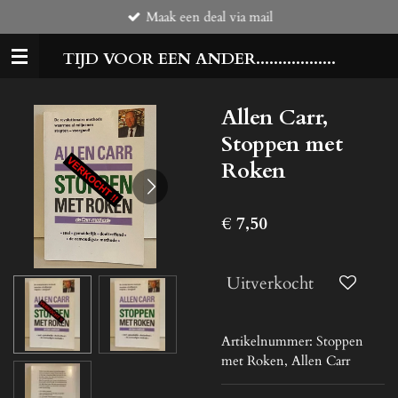
Maak een deal via mail
Ga
direct
TIJD VOOR EEN ANDER..................
naar
de
hoofdinhoud
Allen Carr,
Stoppen met
Roken
€ 7,50
Uitverkocht
Artikelnummer:
Stoppen
met Roken, Allen Carr