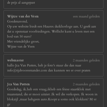
de prijs al aangepast
Wijtze van der Veen
een maand geleden
Goedenavond,
Op uw website biedt een Haurex duikhorloge aan. U geeft aan
dat u openstaat voorbiedingen. Wellicht kunt u leven met een
bod van 50 euro?
Met vriendelijke groet,
Wijtze van de Veen
webmaster
2 maanden geleden
hallo Jca Van Putten, heb je foto's stuur die dan naar
info@tijdvooreenander.com dan kunnen we er over praten
Jca Van Putten
2 maanden geleden
Goededag, ik.heb een vraag,ikheb een friese staartklok met
maanstand, die er mooi uitziet .Ik wil die verkopen. Ik woon in
blokzijl ,maar hebgeen auto.Koopt u soms ook klokken? M vr
gr