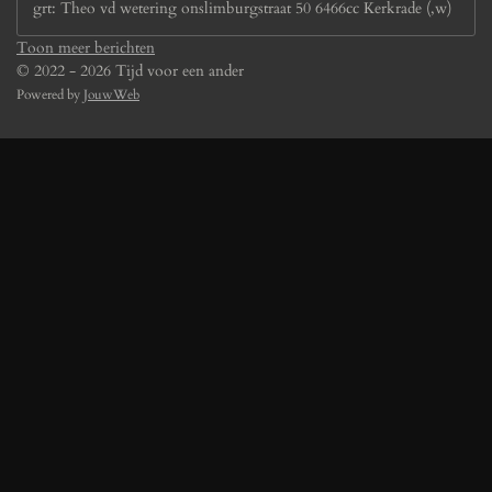
grt: Theo vd wetering onslimburgstraat 50 6466cc Kerkrade (,w)
Toon meer berichten
© 2022 - 2026 Tijd voor een ander
Powered by
JouwWeb