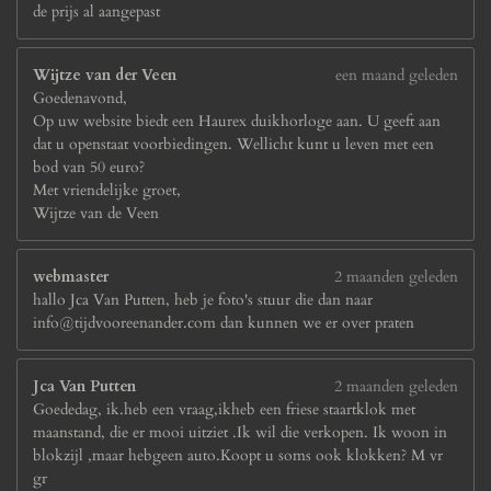
de prijs al aangepast
Wijtze van der Veen
een maand geleden
Goedenavond,
Op uw website biedt een Haurex duikhorloge aan. U geeft aan
dat u openstaat voorbiedingen. Wellicht kunt u leven met een
bod van 50 euro?
Met vriendelijke groet,
Wijtze van de Veen
webmaster
2 maanden geleden
hallo Jca Van Putten, heb je foto's stuur die dan naar
info@tijdvooreenander.com dan kunnen we er over praten
Jca Van Putten
2 maanden geleden
Goededag, ik.heb een vraag,ikheb een friese staartklok met
maanstand, die er mooi uitziet .Ik wil die verkopen. Ik woon in
blokzijl ,maar hebgeen auto.Koopt u soms ook klokken? M vr
gr