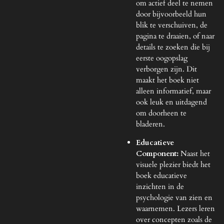
om actief deel te nemen
door bijvoorbeeld hun
blik te verschuiven, de
pagina te draaien, of naar
details te zoeken die bij
eerste oogopslag
verborgen zijn. Dit
maakt het boek niet
alleen informatief, maar
ook leuk en uitdagend
om doorheen te
bladeren.
Educatieve
Component:
Naast het
visuele plezier biedt het
boek educatieve
inzichten in de
psychologie van zien en
waarnemen. Lezers leren
over concepten zoals de