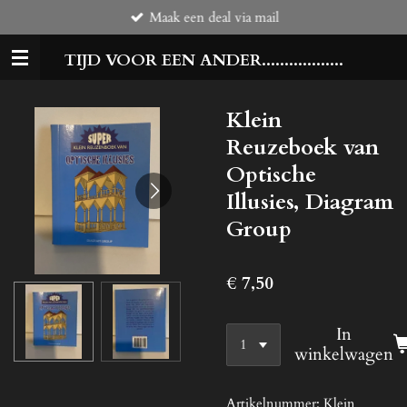
Maak een deal via mail
Ga
direct
TIJD VOOR EEN ANDER..................
naar
de
hoofdinhoud
Klein
Reuzeboek van
Optische
Illusies, Diagram
Group
€ 7,50
In
winkelwagen
Artikelnummer:
Klein