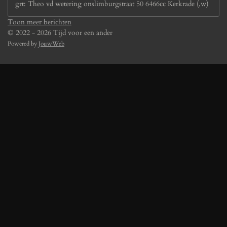
grt: Theo vd wetering onslimburgstraat 50 6466cc Kerkrade (,w)
Toon meer berichten
© 2022 - 2026 Tijd voor een ander
Powered by
JouwWeb