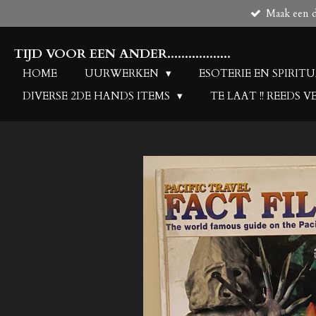
Maak een de
Ga
direct
naar
TIJD VOOR EEN ANDER..................
de
HOME
UURWERKEN
ESOTERIE EN SPIRIT
hoofdinhoud
DIVERSE 2DE HANDS ITEMS
TE LAAT !! REEDS