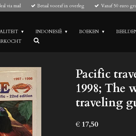
al via mail
Betaal vooraf in overleg
Vanaf 50 euro gr
UALITEIT
INDONESIË
BOEKEN
BEELDE
 VERKOCHT
Pacific trav
1998; The 
traveling g
€ 17,50