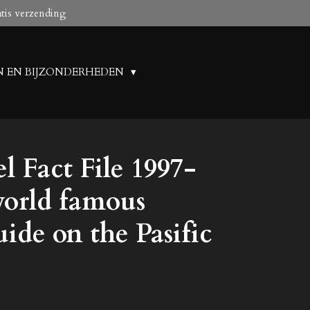
atis verzending
N EN BIJZONDERHEDEN
el Fact File 1997-
world famous
uide on the Pasific