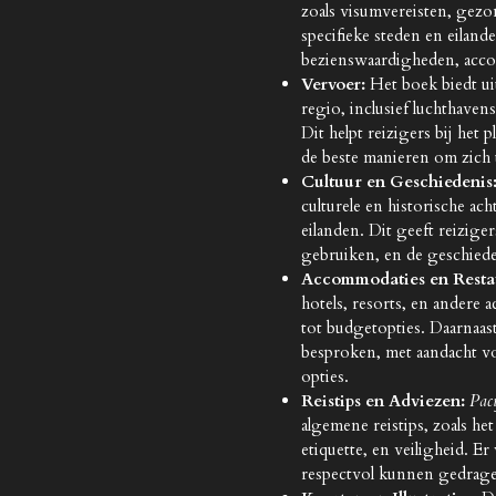
zoals visumvereisten, gezo
specifieke steden en eilan
bezienswaardigheden, accom
Vervoer:
Het boek biedt ui
regio, inclusief luchthaven
Dit helpt reizigers bij het
de beste manieren om zich t
Cultuur en Geschiedenis
culturele en historische ac
eilanden. Dit geeft reiziger
gebruiken, en de geschiede
Accommodaties en Resta
hotels, resorts, en andere
tot budgetopties. Daarnaa
besproken, met aandacht vo
opties.
Reistips en Adviezen:
Paci
algemene reistips, zoals het
etiquette, en veiligheid. E
respectvol kunnen gedragen