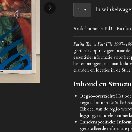
In winkelwage
Artikelnummer:
Bd3 - Pacific 
Pacific Travel Fact File 1997-19
gericht is op reizigers naar de
essentiële informatie voor het
bestemmingen, met aandacht v
eilanden en locaties in de Still
Inhoud en Structu
Regio-overzicht:
Het boek
regio's binnen de Stille Oc
Elk deel van de regio word
ligging, culturele kenmerken
Landenspecifieke Informa
gedetailleerde informatie pe