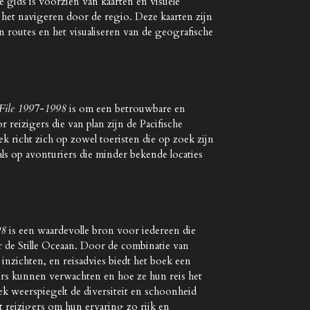
 gids is voorzien van kaarten en visuele
 het navigeren door de regio. Deze kaarten zijn
n routes en het visualiseren van de geografische
t File 1997-1998
is om een betrouwbare en
 reizigers die van plan zijn de Pacifische
k richt zich op zowel toeristen die op zoek zijn
ls op avonturiers die minder bekende locaties
98
is een waardevolle bron voor iedereen die
ar de Stille Oceaan. Door de combinatie van
e inzichten, en reisadvies biedt het boek een
gers kunnen verwachten en hoe ze hun reis het
k weerspiegelt de diversiteit en schoonheid
pt reizigers om hun ervaring zo rijk en