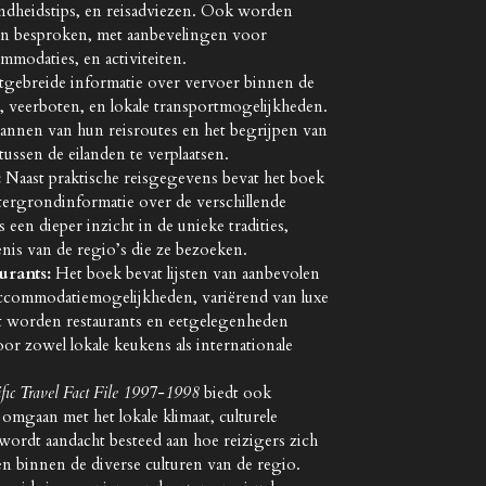
ndheidstips, en reisadviezen. Ook worden
den besproken, met aanbevelingen voor
modaties, en activiteiten.
tgebreide informatie over vervoer binnen de
s, veerboten, en lokale transportmogelijkheden.
 plannen van hun reisroutes en het begrijpen van
ussen de eilanden te verplaatsen.
:
Naast praktische reisgegevens bevat het boek
htergrondinformatie over de verschillende
s een dieper inzicht in de unieke tradities,
nis van de regio’s die ze bezoeken.
urants:
Het boek bevat lijsten van aanbevolen
 accommodatiemogelijkheden, variërend van luxe
st worden restaurants en eetgelegenheden
or zowel lokale keukens als internationale
fic Travel Fact File 1997-1998
biedt ook
 omgaan met het lokale klimaat, culturele
r wordt aandacht besteed aan hoe reizigers zich
 binnen de diverse culturen van de regio.