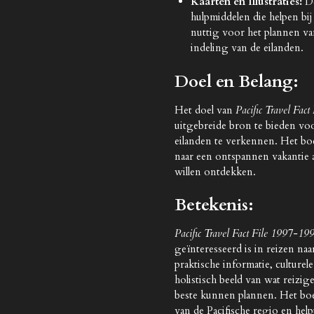
Kaarten en Illustraties:
De
hulpmiddelen die helpen bij
nuttig voor het plannen va
indeling van de eilanden.
Doel en Belang:
Het doel van
Pacific Travel Fac
uitgebreide bron te bieden voor
eilanden te verkennen. Het boe
naar een ontspannen vakantie a
willen ontdekken.
Betekenis:
Pacific Travel Fact File 1997-19
geïnteresseerd is in reizen na
praktische informatie, culturel
holistisch beeld van wat reizi
beste kunnen plannen. Het boe
van de Pacifische regio en hel