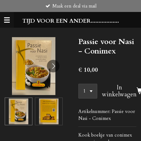
Maak een deal via mail
Ga
direct
TIJD VOOR EEN ANDER..................
naar
de
hoofdinhoud
Passie voor Nasi
- Conimex
€ 10,00
In
winkelwagen
Artikelnummer:
Passie voor
Nasi - Conimex
Kook boekje van conimex