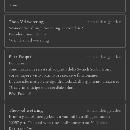
Tom
Theo V.d wetering
5 maanden geleden
Waneer word mijn bestelling verzonden,?
Bestelnummer: 20357
Grt: Theo vd wetering
Elisa Pasquali
5 maanden geleden
Buonasera.
Sono molto interessata all'acquisto dello Swatch Scuba Irony
vorrei sapere visto l'ottimo prezzo, se è funzionante.
In caso affermativo che tipo di modalità di pagamento utilizzare.
Grazie in anticipo e un cordiale saluto.
Elisa Pasquali
Theo v.d wetering
5 maanden geleden
Is mijn geld binnen gekomen van mij bestelling nummer:
20357 grt: Theo vd wetering onslimburgstraat 50 6466cc
Kerkrade (,w)