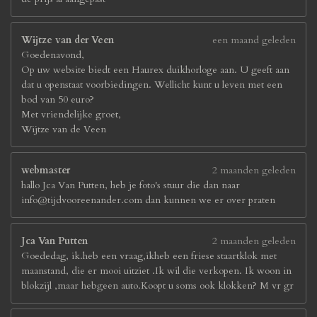
Wijtze van der Veen
een maand geleden
Goedenavond,
Op uw website biedt een Haurex duikhorloge aan. U geeft aan
dat u openstaat voorbiedingen. Wellicht kunt u leven met een
bod van 50 euro?
Met vriendelijke groet,
Wijtze van de Veen
webmaster
2 maanden geleden
hallo Jca Van Putten, heb je foto's stuur die dan naar
info@tijdvooreenander.com dan kunnen we er over praten
Jca Van Putten
2 maanden geleden
Goededag, ik.heb een vraag,ikheb een friese staartklok met
maanstand, die er mooi uitziet .Ik wil die verkopen. Ik woon in
blokzijl ,maar hebgeen auto.Koopt u soms ook klokken? M vr gr