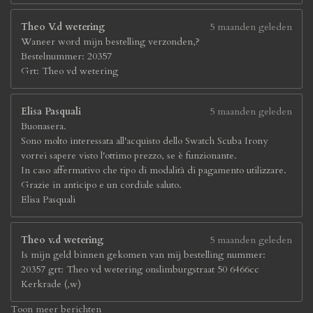
Theo V.d wetering
5 maanden geleden
Waneer word mijn bestelling verzonden,?
Bestelnummer: 20357
Grt: Theo vd wetering
Elisa Pasquali
5 maanden geleden
Buonasera.
Sono molto interessata all'acquisto dello Swatch Scuba Irony
vorrei sapere visto l'ottimo prezzo, se è funzionante.
In caso affermativo che tipo di modalità di pagamento utilizzare.
Grazie in anticipo e un cordiale saluto.
Elisa Pasquali
Theo v.d wetering
5 maanden geleden
Is mijn geld binnen gekomen van mij bestelling nummer:
20357 grt: Theo vd wetering onslimburgstraat 50 6466cc
Kerkrade (,w)
Toon meer berichten