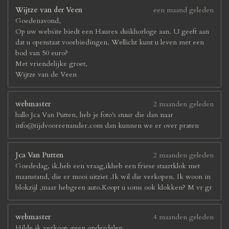
Wijtze van der Veen
een maand geleden
Goedenavond,
Op uw website biedt een Haurex duikhorloge aan. U geeft aan
dat u openstaat voorbiedingen. Wellicht kunt u leven met een
bod van 50 euro?
Met vriendelijke groet,
Wijtze van de Veen
webmaster
2 maanden geleden
hallo Jca Van Putten, heb je foto's stuur die dan naar
info@tijdvooreenander.com dan kunnen we er over praten
Jca Van Putten
2 maanden geleden
Goededag, ik.heb een vraag,ikheb een friese staartklok met
maanstand, die er mooi uitziet .Ik wil die verkopen. Ik woon in
blokzijl ,maar hebgeen auto.Koopt u soms ook klokken? M vr gr
webmaster
4 maanden geleden
Hilde ik verkoop geen onderdelen