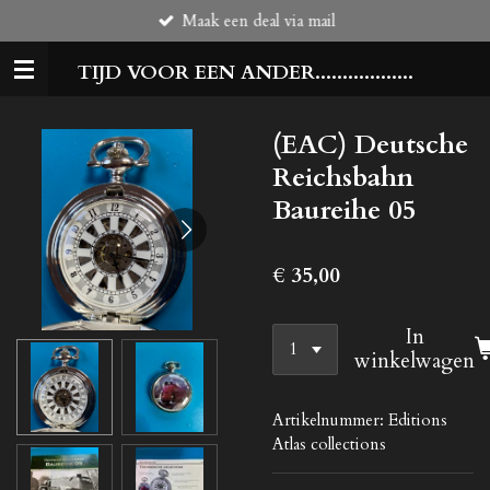
Maak een deal via mail
Ga
direct
TIJD VOOR EEN ANDER..................
naar
de
hoofdinhoud
(EAC) Deutsche
Reichsbahn
Baureihe 05
€ 35,00
In
winkelwagen
Artikelnummer:
Editions
Atlas collections