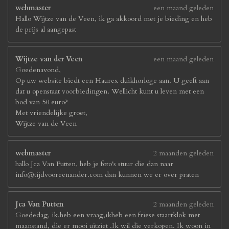
webmaster
een maand geleden
Hallo Wijtze van de Veen, ik ga akkoord met je bieding en heb
de prijs al aangepast
Wijtze van der Veen
een maand geleden
Goedenavond,
Op uw website biedt een Haurex duikhorloge aan. U geeft aan
dat u openstaat voorbiedingen. Wellicht kunt u leven met een
bod van 50 euro?
Met vriendelijke groet,
Wijtze van de Veen
webmaster
2 maanden geleden
hallo Jca Van Putten, heb je foto's stuur die dan naar
info@tijdvooreenander.com dan kunnen we er over praten
Jca Van Putten
2 maanden geleden
Goededag, ik.heb een vraag,ikheb een friese staartklok met
maanstand, die er mooi uitziet .Ik wil die verkopen. Ik woon in