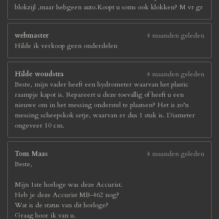
blokzijl ,maar hebgeen auto.Koopt u soms ook klokken? M vr gr
webmaster
4 maanden geleden
Hilde ik verkoop geen onderdelen
Hilde woudstra
4 maanden geleden
Beste, mijn vader heeft een hydrometer waarvan het plastic
raampje kapot is. Repareert u deze toevallig of heeft u een
nieuwe om in het messing onderstel te plaatsen? Het is zo’n
messing scheepskok setje, waarvan er dus 1 stuk is. Diameter
ongeveer 10 cm.
Tom Maas
4 maanden geleden
Beste,
Mijn 1ste horloge was deze Accurist.
Heb je deze Accurist MB-462 nog?
Wat is de status van dit horloge?
Graag hoor ik van u.