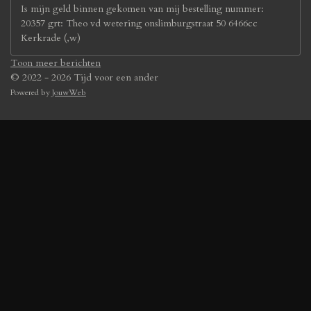
Is mijn geld binnen gekomen van mij bestelling nummer:
20357 grt: Theo vd wetering onslimburgstraat 50 6466cc
Kerkrade (,w)
Toon meer berichten
© 2022 - 2026 Tijd voor een ander
Powered by
JouwWeb