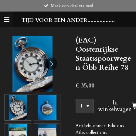
Maak een deal via mail
Ga
direct
TIJD VOOR EEN ANDER..................
naar
de
hoofdinhoud
(EAC)
Oostenrijkse
Staatsspoorwege
n Öbb Reihe 78
€ 35,00
In
winkelwagen
Artikelnummer:
Editions
Atlas collections