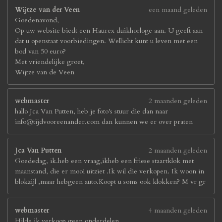
Wijtze van der Veen
een maand geleden
Goedenavond,
Op uw website biedt een Haurex duikhorloge aan. U geeft aan
dat u openstaat voorbiedingen. Wellicht kunt u leven met een
bod van 50 euro?
Met vriendelijke groet,
Wijtze van de Veen
webmaster
2 maanden geleden
hallo Jca Van Putten, heb je foto's stuur die dan naar
info@tijdvooreenander.com dan kunnen we er over praten
Jca Van Putten
2 maanden geleden
Goededag, ik.heb een vraag,ikheb een friese staartklok met
maanstand, die er mooi uitziet .Ik wil die verkopen. Ik woon in
blokzijl ,maar hebgeen auto.Koopt u soms ook klokken? M vr gr
webmaster
4 maanden geleden
Hilde ik verkoop geen onderdelen