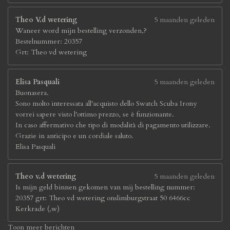
Theo V.d wetering
5 maanden geleden
Waneer word mijn bestelling verzonden,?
Bestelnummer: 20357
Grt: Theo vd wetering
Elisa Pasquali
5 maanden geleden
Buonasera.
Sono molto interessata all'acquisto dello Swatch Scuba Irony
vorrei sapere visto l'ottimo prezzo, se è funzionante.
In caso affermativo che tipo di modalità di pagamento utilizzare.
Grazie in anticipo e un cordiale saluto.
Elisa Pasquali
Theo v.d wetering
5 maanden geleden
Is mijn geld binnen gekomen van mij bestelling nummer:
20357 grt: Theo vd wetering onslimburgstraat 50 6466cc
Kerkrade (,w)
Toon meer berichten