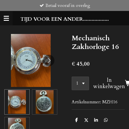
Betaal vooraf in overleg
Ga
direct
TIJD VOOR EEN ANDER..................
naar
de
hoofdinhoud
Mechanisch
Zakhorloge 16
€ 45,00
In
winkelwagen
Artikelnummer:
MZH16
D
D
S
D
e
e
h
e