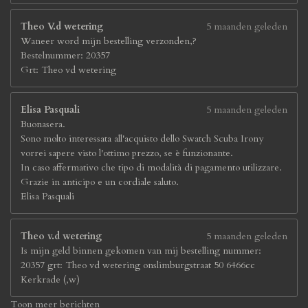
Theo V.d wetering
5 maanden geleden
Waneer word mijn bestelling verzonden,?
Bestelnummer: 20357
Grt: Theo vd wetering
Elisa Pasquali
5 maanden geleden
Buonasera.
Sono molto interessata all'acquisto dello Swatch Scuba Irony
vorrei sapere visto l'ottimo prezzo, se è funzionante.
In caso affermativo che tipo di modalità di pagamento utilizzare.
Grazie in anticipo e un cordiale saluto.
Elisa Pasquali
Theo v.d wetering
5 maanden geleden
Is mijn geld binnen gekomen van mij bestelling nummer:
20357 grt: Theo vd wetering onslimburgstraat 50 6466cc
Kerkrade (,w)
Toon meer berichten