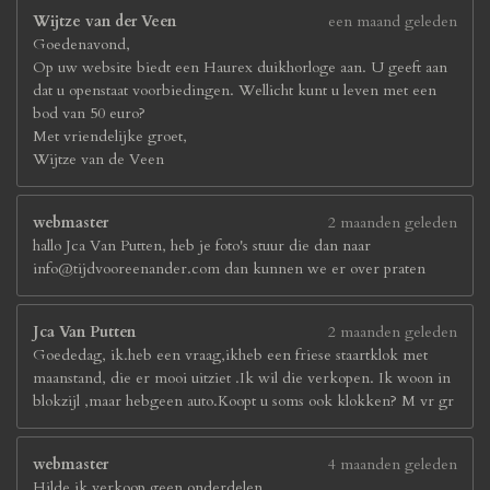
Wijtze van der Veen
een maand geleden
Goedenavond,
Op uw website biedt een Haurex duikhorloge aan. U geeft aan
dat u openstaat voorbiedingen. Wellicht kunt u leven met een
bod van 50 euro?
Met vriendelijke groet,
Wijtze van de Veen
webmaster
2 maanden geleden
hallo Jca Van Putten, heb je foto's stuur die dan naar
info@tijdvooreenander.com dan kunnen we er over praten
Jca Van Putten
2 maanden geleden
Goededag, ik.heb een vraag,ikheb een friese staartklok met
maanstand, die er mooi uitziet .Ik wil die verkopen. Ik woon in
blokzijl ,maar hebgeen auto.Koopt u soms ook klokken? M vr gr
webmaster
4 maanden geleden
Hilde ik verkoop geen onderdelen