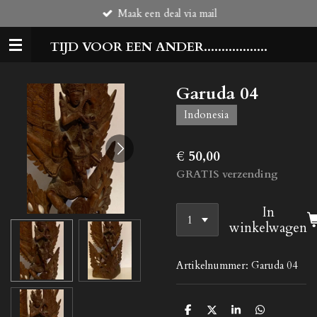
Maak een deal via mail
Ga
direct
TIJD VOOR EEN ANDER..................
naar
de
hoofdinhoud
Garuda 04
Indonesia
€ 50,00
GRATIS verzending
In
winkelwagen
Artikelnummer:
Garuda 04
D
D
S
D