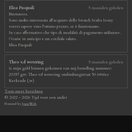
Elisa Pasquali
5 maanden geleden
Buonasera.
Sono molto interessata all'acquisto dello Swatch Scuba Irony
vorrei sapere visto l'ottimo prezzo, se è funzionante.
In caso affermativo che tipo di modalità di pagamento utilizzare.
Grazie in anticipo e un cordiale saluto.
Elisa Pasquali
Theo v.d wetering
5 maanden geleden
Is mijn geld binnen gekomen van mij bestelling nummer:
20357 grt: Theo vd wetering onslimburgstraat 50 6466cc
Kerkrade (,w)
Toon meer berichten
© 2022 - 2026 Tijd voor een ander
Powered by
JouwWeb