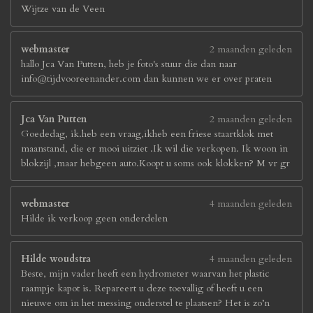
Wijtze van de Veen
webmaster
2 maanden geleden
hallo Jca Van Putten, heb je foto's stuur die dan naar
info@tijdvooreenander.com dan kunnen we er over praten
Jca Van Putten
2 maanden geleden
Goededag, ik.heb een vraag,ikheb een friese staartklok met
maanstand, die er mooi uitziet .Ik wil die verkopen. Ik woon in
blokzijl ,maar hebgeen auto.Koopt u soms ook klokken? M vr gr
webmaster
4 maanden geleden
Hilde ik verkoop geen onderdelen
Hilde woudstra
4 maanden geleden
Beste, mijn vader heeft een hydrometer waarvan het plastic
raampje kapot is. Repareert u deze toevallig of heeft u een
nieuwe om in het messing onderstel te plaatsen? Het is zo’n