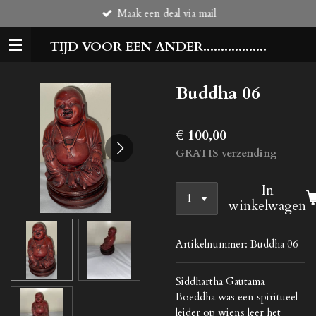
Maak een deal via mail
Ga
direct
TIJD VOOR EEN ANDER..................
naar
de
hoofdinhoud
Buddha 06
€ 100,00
GRATIS verzending
In
winkelwagen
Artikelnummer:
Buddha 06
Siddhartha Gautama
Boeddha was een spiritueel
leider op wiens leer het