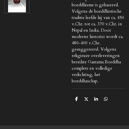
boeddhisme is gebaseerd.
Volgens de boeddhistische
traditie leefde hij van ca. 450
v.Chr. tot ca. 370 v.Chr. in
Nepal en India. Door
moderne historici wordt ca.
480-400 v.Chr.
gesuggereerd. Volgens
religieuze overleveringen
bereikte Gautama Boeddha
complete en volledige
verlichting, het
boeddhaschap.
D
D
S
D
e
e
h
e
l
e
a
l
e
l
r
e
n
e
n