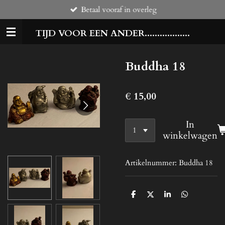
Betaal vooraf in overleg
Ga
direct
TIJD VOOR EEN ANDER..................
naar
de
hoofdinhoud
Buddha 18
€ 15,00
In
winkelwagen
Artikelnummer:
Buddha 18
D
D
S
D
e
e
h
e
l
e
a
l
e
l
r
e