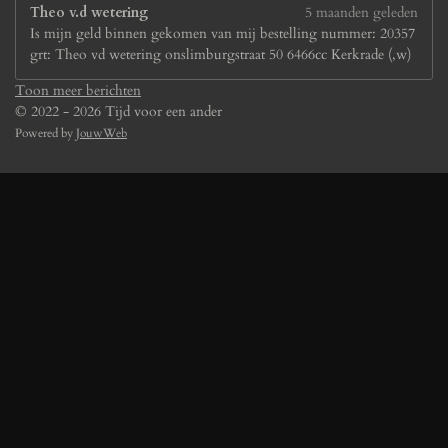
Theo v.d wetering
5 maanden geleden
Is mijn geld binnen gekomen van mij bestelling nummer: 20357
grt: Theo vd wetering onslimburgstraat 50 6466cc Kerkrade (,w)
Toon meer berichten
© 2022 - 2026 Tijd voor een ander
Powered by
JouwWeb