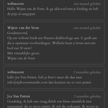
webmaster
een maand geleden
Hallo Wijtze van de Veen, ik ga akkoord met je bieding en heb
de prijs al aangepast
Wijtze van der Veen
een maand geleden
Goedenavond,
Op uw website biedt een Haurex duikhorloge aan. U geeft aan
dat u openstaat voorbiedingen. Wellicht kunt u leven met een
bod van 50 euro?
Met vriendelijke groet,
Wijtze van de Veen
webmaster
2 maanden geleden
hallo Jca Van Putten, heb je foto's stuur die dan naar
info@tijdvooreenander.com dan kunnen we er over praten
Jca Van Putten
2 maanden geleden
Goededag, ik.heb een vraag,ikheb een friese staartklok met
maanstand, die er mooi uitziet .Ik wil die verkopen. Ik woon in