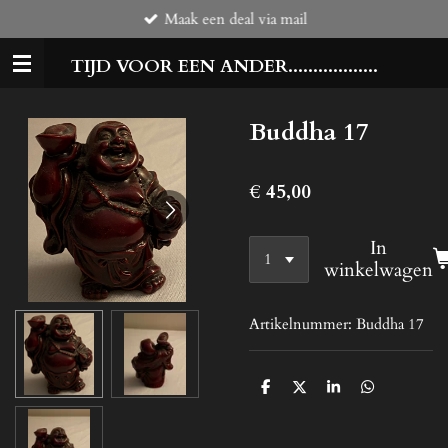
Maak een deal via mail
Ga
direct
TIJD VOOR EEN ANDER..................
naar
de
hoofdinhoud
Buddha 17
€ 45,00
In
winkelwagen
Artikelnummer:
Buddha 17
D
D
S
D
e
e
h
e
l
e
a
l
e
l
r
e