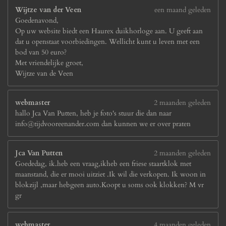
Wijtze van der Veen
een maand geleden
Goedenavond,
Op uw website biedt een Haurex duikhorloge aan. U geeft aan
dat u openstaat voorbiedingen. Wellicht kunt u leven met een
bod van 50 euro?
Met vriendelijke groet,
Wijtze van de Veen
webmaster
2 maanden geleden
hallo Jca Van Putten, heb je foto's stuur die dan naar
info@tijdvooreenander.com dan kunnen we er over praten
Jca Van Putten
2 maanden geleden
Goededag, ik.heb een vraag,ikheb een friese staartklok met
maanstand, die er mooi uitziet .Ik wil die verkopen. Ik woon in
blokzijl ,maar hebgeen auto.Koopt u soms ook klokken? M vr
gr
webmaster
4 maanden geleden