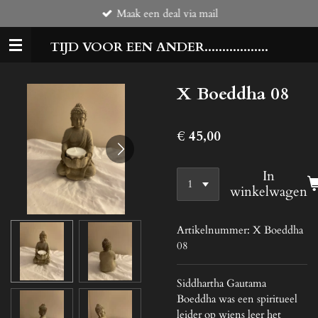
Maak een deal via mail
Ga
direct
TIJD VOOR EEN ANDER..................
naar
de
hoofdinhoud
X Boeddha 08
€ 45,00
In
winkelwagen
Artikelnummer:
X Boeddha
08
Siddhartha Gautama
Boeddha was een spiritueel
leider op wiens leer het