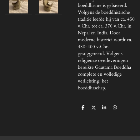
boeddhisme is gebaseerd.
Volgens de boeddhistische
traditie leefde hij van ca. 450
v.Chr. tot ca. 370 v.Chr. in
Nepal en India. Door
moderne historici wordt ca.
480-400 v.Chr.
gesuggereerd. Volgens
religieuze overleveringen
bereikte Gautama Boeddha
complete en volledige
verlichting, het
boeddhaschap.
D
D
S
D
e
e
h
e
l
e
a
l
e
l
r
e
n
e
n