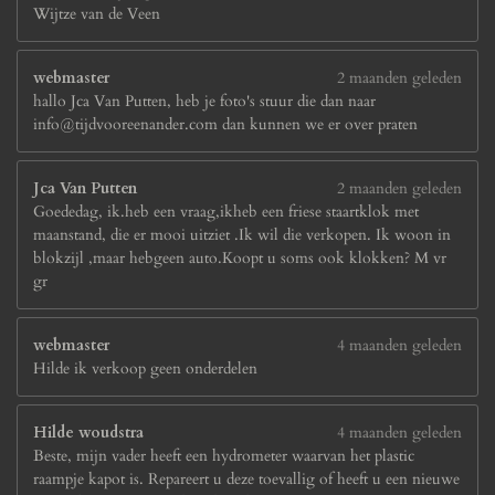
Wijtze van de Veen
webmaster
2 maanden geleden
hallo Jca Van Putten, heb je foto's stuur die dan naar
info@tijdvooreenander.com dan kunnen we er over praten
Jca Van Putten
2 maanden geleden
Goededag, ik.heb een vraag,ikheb een friese staartklok met
maanstand, die er mooi uitziet .Ik wil die verkopen. Ik woon in
blokzijl ,maar hebgeen auto.Koopt u soms ook klokken? M vr
gr
webmaster
4 maanden geleden
Hilde ik verkoop geen onderdelen
Hilde woudstra
4 maanden geleden
Beste, mijn vader heeft een hydrometer waarvan het plastic
raampje kapot is. Repareert u deze toevallig of heeft u een nieuwe